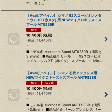
す。 多く…
【Avail/アベイル】 シマノ 92スコーピオンメタ
ニウム XT (赤メタ) 用 NEWマイクロキャストス
プール MT9239R
10,400
円
(税別)
(
税込
:
11,440
円
)
×
■モデル名 Microcast Spool MT9239R（溝深さ
3.9mm） ■商品紹介 リール : 92スコーピオ
ンメタニウム XT（赤メタ） スプール : Mic…
【Avail/アベイル】 シマノ 初代アンタレス用
NEWマイクロキャストスプール ANTFS38R
10,400
円
(税別)
(
税込
:
11,440
円
)
×
■モデル名 Microcast Spool ANTFS38R（溝深
さ3.8mm） ■商品紹介 リール:アンタレス リー