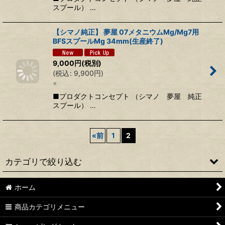
スプール） …
【シマノ純正】 夢屋 07メタニウムMg/Mg7用
BFSスプールMg 34mm(生産終了)
9,000
円
(税別)
(
税込
:
9,900
円
)
×
■プロダクトコンセプト （シマノ 夢屋 純正
スプール） …
«
前
1
2
カテゴリで絞り込む
ホーム
Avail
商品カテゴリメニュー
ZPI