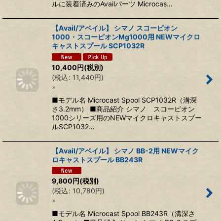
ルに装着済みのAvailパーツ Microcas…
【Avail/アベイル】 シマノ スコーピオン
1000・スコーピオンMg1000用 NEWマイクロ
キャストスプール SCP1032R
10,400
円
(税別)
(
税込
:
11,440
円
)
×
■モデル名 Microcast Spool SCP1032R（溝深
さ3.2mm） ■商品紹介 シマノ スコーピオン
1000シリーズ用のNEWマイクロキャストスプー
ルSCP1032…
【Avail/アベイル】 シマノ BB-2用 NEWマイク
ロキャストスプール BB243R
9,800
円
(税別)
(
税込
:
10,780
円
)
×
■モデル名 Microcast Spool BB243R（溝深さ