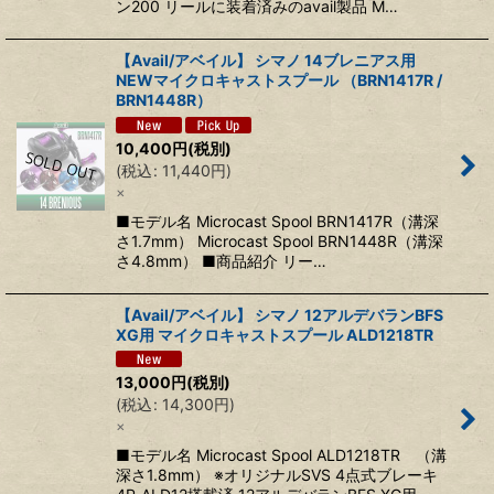
ン200 リールに装着済みのavail製品 M…
【Avail/アベイル】 シマノ 14ブレニアス用
NEWマイクロキャストスプール （BRN1417R /
BRN1448R）
10,400
円
(税別)
(
税込
:
11,440
円
)
×
■モデル名 Microcast Spool BRN1417R（溝深
さ1.7mm） Microcast Spool BRN1448R（溝深
さ4.8mm） ■商品紹介 リー…
【Avail/アベイル】 シマノ 12アルデバランBFS
XG用 マイクロキャストスプール ALD1218TR
13,000
円
(税別)
(
税込
:
14,300
円
)
×
■モデル名 Microcast Spool ALD1218TR （溝
深さ1.8mm） ※オリジナルSVS 4点式ブレーキ