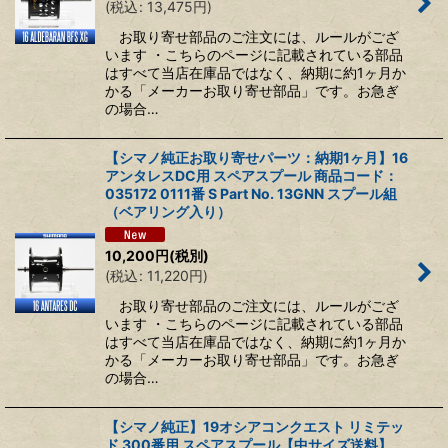
(
税込
:
13,475
円
)
お取り寄せ部品のご注文には、ルールがござ
います ・こちらのページに記載されている部品
はすべて当店在庫品ではなく、納期に約1ヶ月か
かる「メーカーお取り寄せ部品」です。お急ぎ
の場合…
【シマノ純正お取り寄せパーツ：納期1ヶ月】16
アンタレスDC用 スペアスプール 商品コード：
035172 0111番 S Part No. 13GNN スプール組
（ベアリング入り）
10,200
円
(税別)
(
税込
:
11,220
円
)
お取り寄せ部品のご注文には、ルールがござ
います ・こちらのページに記載されている部品
はすべて当店在庫品ではなく、納期に約1ヶ月か
かる「メーカーお取り寄せ部品」です。お急ぎ
の場合…
【シマノ純正】19オシアコンクエスト リミテッ
ド 300番用 スペアスプール【中サイズ送料】