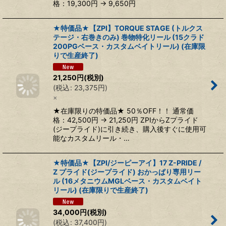
格：19,300円 → 9,650円
★特価品★【ZPI】TORQUE STAGE (トルクス
テージ・右巻きのみ) 巻物特化リール (15クラド
200PGベース・カスタムベイトリール) (在庫限
りで生産終了)
21,250
円
(税別)
(
税込
:
23,375
円
)
×
★在庫限りの特価品★ 50％OFF！！ 通常価
格：42,500円 → 21,250円 ZPIからZプライド
(ジープライド)に引き続き、購入後すぐに使用可
能なカスタムリール・…
★特価品★【ZPI/ジーピーアイ】17 Z-PRIDE /
Z プライド(ジープライド) おかっぱり専用リー
ル (16メタニウムMGLベース・カスタムベイト
リール) (在庫限りで生産終了)
34,000
円
(税別)
(
税込
:
37,400
円
)