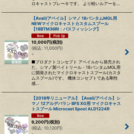
ロキャストブレーキです。 より軽いルアーを…
【Avail/アベイル】シマノ 18バンタムMGL用
NEWマイクロキャストカスタムスプール
【18BTM36RI：バスフィッシング】
10,000
円
(税別)
(
税込
:
11,000
円
)
×
■プロダクトコンセプト アベイルから発売され
た、シマノ製ベイトリール・18バンタムMGL用
に開発されたマイクロキャストスプール(カスタ
ムスプール)です。 機体コンセプトである剛性
感…
【2018年リニューアル】【Avail/アベイル】シ
マノ 12アルデバラン BFS XG用 マイクロキャス
トスプール Microcast Spool ALD1224R
9,200
円
(税別)
(
税込
:
10,120
円
)
×