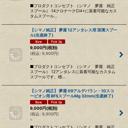
■プロダクトコンセプト （シマノ 夢屋 純正
スプール） 14クロナークCI4+に装着可能なカス
タムスプール…
【シマノ純正】 夢屋 12アンタレス用 深溝スプー
ル(生産終了)
9,000
円
(税別)
(
税込
:
9,900
円
)
×
■プロダクトコンセプト （シマノ 夢屋 純正
スプール） 12アンタレスに装着可能なカスタム
スプールです。標…
【シマノ純正】 夢屋 09アルデバラン・10スコ
ーピオン用 BFSスプールMg 32mm(生産終了)
9,000
円
(税別)
(
税込
:
9,900
円
)
×
■プロダクトコンセプト （シマノ 夢屋 純正