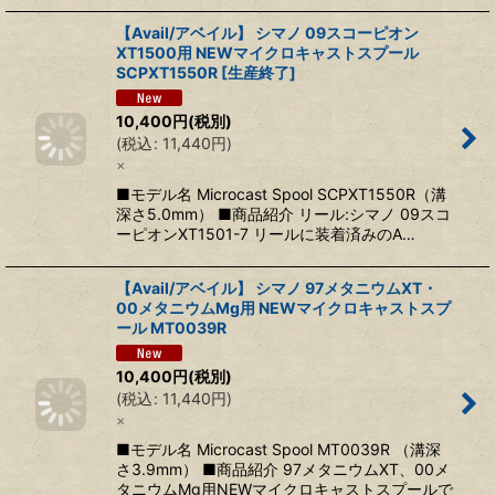
【Avail/アベイル】 シマノ 09スコーピオン
XT1500用 NEWマイクロキャストスプール
SCPXT1550R [生産終了]
10,400
円
(税別)
(
税込
:
11,440
円
)
×
■モデル名 Microcast Spool SCPXT1550R（溝
深さ5.0mm） ■商品紹介 リール:シマノ 09スコ
ーピオンXT1501-7 リールに装着済みのA…
【Avail/アベイル】 シマノ 97メタニウムXT・
00メタニウムMg用 NEWマイクロキャストスプ
ール MT0039R
10,400
円
(税別)
(
税込
:
11,440
円
)
×
■モデル名 Microcast Spool MT0039R （溝深
さ3.9mm） ■商品紹介 97メタニウムXT、00メ
タニウムMg用NEWマイクロキャストスプールで