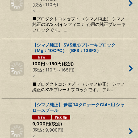
(
税込
:
110
円
)
×
■プロダクトコンセプト （シマノ純正） シマノ
純正のSVS∞(インフィニティ)用の純正ブレーキ
ブロックです。 …
【シマノ純正】 SVS遠心ブレーキブロック
（Mg：10CPC）（BFS：13SFX）
100
円
～150
円
(税別)
(
税込
:
110
円
～165
円
)
×
■プロダクトコンセプト （シマノ純正） シマノ
純正のSVSブレーキブロックです。 アル…
【シマノ純正】 夢屋 14クロナークCI4+用 シャ
ロースプール
9,000
円
(税別)
(
税込
:
9,900
円
)
×