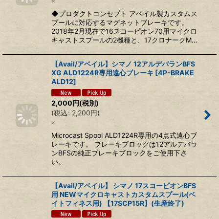
×
◆プロダクトコンセプト アベイル製カスタムス
プールに対応するマグネットブレーキです。
2018年2月現在で16スコーピオン70用マイクロ
キャストスプールの2機種と、17クロナークM…
【Avail/アベイル】シマノ 12アルデバランBFS
XG ALD1224R専用遠心ブレーキ [4P-BRAKE
ALD12]
2,000
円
(税別)
(
税込
:
2,200
円
)
×
Microcast Spool ALD1224R専用の4点式遠心ブ
レーキです。 ブレーキブロックは12アルデバラ
ンBFSの純正ブレーキブロックをご使用下さ
い。
【Avail/アベイル】 シマノ 17スコーピオンBFS
用 NEWマイクロキャストカスタムスプール(ベ
イトフィネス用) 【17SCP15R】(生産終了)