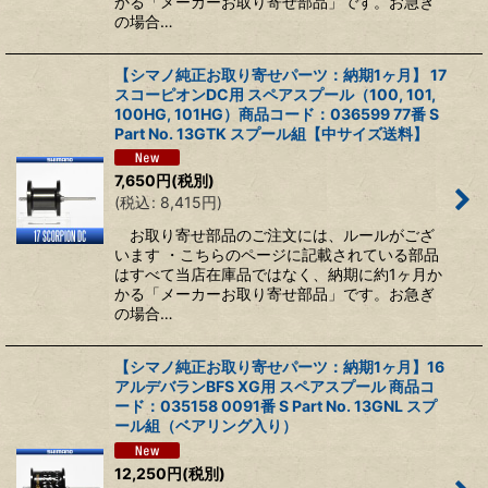
かる「メーカーお取り寄せ部品」です。お急ぎ
の場合…
【シマノ純正お取り寄せパーツ：納期1ヶ月】 17
スコーピオンDC用 スペアスプール（100, 101,
100HG, 101HG）商品コード：036599 77番 S
Part No. 13GTK スプール組【中サイズ送料】
7,650
円
(税別)
(
税込
:
8,415
円
)
お取り寄せ部品のご注文には、ルールがござ
います ・こちらのページに記載されている部品
はすべて当店在庫品ではなく、納期に約1ヶ月か
かる「メーカーお取り寄せ部品」です。お急ぎ
の場合…
【シマノ純正お取り寄せパーツ：納期1ヶ月】16
アルデバランBFS XG用 スペアスプール 商品コ
ード：035158 0091番 S Part No. 13GNL スプ
ール組（ベアリング入り）
12,250
円
(税別)