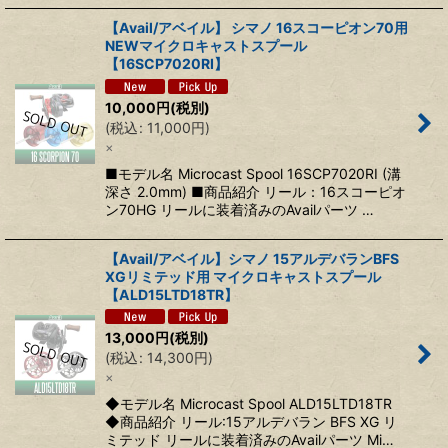
【Avail/アベイル】 シマノ 16スコーピオン70用
NEWマイクロキャストスプール
【16SCP7020RI】
10,000
円
(税別)
(
税込
:
11,000
円
)
×
■モデル名 Microcast Spool 16SCP7020RI (溝
深さ 2.0mm) ■商品紹介 リール：16スコーピオ
ン70HG リールに装着済みのAvailパーツ …
【Avail/アベイル】シマノ 15アルデバランBFS
XGリミテッド用 マイクロキャストスプール
【ALD15LTD18TR】
13,000
円
(税別)
(
税込
:
14,300
円
)
×
◆モデル名 Microcast Spool ALD15LTD18TR
◆商品紹介 リール:15アルデバラン BFS XG リ
ミテッド リールに装着済みのAvailパーツ Mi…