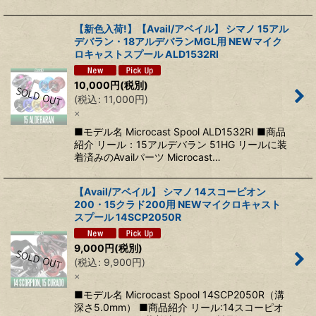
【新色入荷!】【Avail/アベイル】 シマノ 15アル
デバラン・18アルデバランMGL用 NEWマイク
ロキャストスプール ALD1532RI
10,000
円
(税別)
(
税込
:
11,000
円
)
×
■モデル名 Microcast Spool ALD1532RI ■商品
紹介 リール：15アルデバラン 51HG リールに装
着済みのAvailパーツ Microcast…
【Avail/アベイル】 シマノ 14スコーピオン
200・15クラド200用 NEWマイクロキャスト
スプール 14SCP2050R
9,000
円
(税別)
(
税込
:
9,900
円
)
×
■モデル名 Microcast Spool 14SCP2050R（溝
深さ5.0mm） ■商品紹介 リール:14スコーピオ