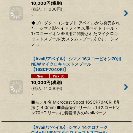
10,000
円
(税別)
(
税込
:
11,000
円
)
×
◆プロダクトコンセプト アベイルから発売され
た、シマノ製ベイトフィネス用ベイトリール・
17スコーピオンBFS用に開発されたマイクロキ
ャストスプール(カスタムスプール)です。 シマ
ノ…
【Avail/アベイル】 シマノ 16スコーピオン70用
NEWマイクロキャストスプール
【16SCP7040RI】
10,000
円
(税別)
(
税込
:
11,000
円
)
×
■モデル名 Microcast Spool 16SCP7040RI (溝
深さ 4.0mm) ■商品紹介 リール：16スコーピオ
ン70HG リールに装着済みのAvailパーツ …
【Avail/アベイル】 シマノ 14クロナーク
CI4+用 NEWマイクロキャストスプール