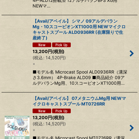
4P-ALD12搭載済 12アルデバランBFS XG用
NEWマ…
【Avail/アベイル】 シマノ 09アルデバラン
Mg・10スコーピオンXT1000用 NEWマイクロ
キャストスプール ALD0936RR (在庫限りで生
産終了)
13,200
円
(税別)
(
税込
:
14,520
円
)
×
■モデル名 Microcast Spool ALD0936RR（溝深
さ3.6mm） 4P-Brake ALD09 ■商品紹介 09ア
ルデバランMg用、10スコーピオンXT1000用…
【Avail/アベイル】 07メタニウムMg用 NEWマ
イクロキャストスプール MT0726RR
13,200
円
(税別)
(
税込
:
14,520
円
)
×
■モデル名 Microcast Spool MT0726RR（溝深