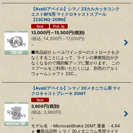
【Avail/アベイル】シマノ 23カルカッタコンク
エストBFS用 マイクロキャストスプール
【23CNQ-20RN】
13,000
円
～15,500
円
(税別)
(
税込
:
14,300
円
～17,050
円
)
×
■商品紹介 レベルワインダーのストロークを少
なくすることによって、ラインの摩擦抵抗が少
なくなるので飛距離アップに繋がります。 この
スプールをご利用いただくには、別売のアルミ
ウォームシャフト 23C…
【Avail/アベイル】シマノ 20メタニウム用 マイ
クロキャストブレーキ 20MT
3,600
円
(税別)
(
税込
:
3,960
円
)
×
モデル名 ・MicrocastBrake 20MT 重量 ・4.94
ｇ ■商品説明 シマノ 20メタニウム専用マイク