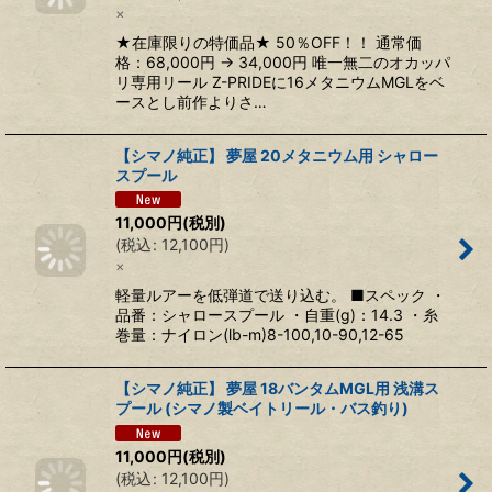
×
★在庫限りの特価品★ 50％OFF！！ 通常価
格：68,000円 → 34,000円 唯一無二のオカッパ
リ専用リール Z-PRIDEに16メタニウムMGLをベ
ースとし前作よりさ…
【シマノ純正】 夢屋 20メタニウム用 シャロー
スプール
11,000
円
(税別)
(
税込
:
12,100
円
)
×
軽量ルアーを低弾道で送り込む。 ■スペック ・
品番：シャロースプール ・自重(g)：14.3 ・糸
巻量：ナイロン(lb-m)8-100,10-90,12-65
【シマノ純正】 夢屋 18バンタムMGL用 浅溝ス
プール (シマノ製ベイトリール・バス釣り)
11,000
円
(税別)
(
税込
:
12,100
円
)