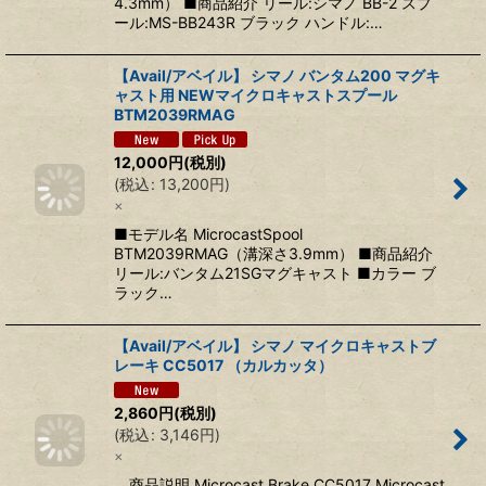
4.3mm） ■商品紹介 リール:シマノ BB-2 スプ
ール:MS-BB243R ブラック ハンドル:…
【Avail/アベイル】 シマノ バンタム200 マグキ
ャスト用 NEWマイクロキャストスプール
BTM2039RMAG
12,000
円
(税別)
(
税込
:
13,200
円
)
×
■モデル名 MicrocastSpool
BTM2039RMAG（溝深さ3.9mm） ■商品紹介
リール:バンタム21SGマグキャスト ■カラー ブ
ラック…
【Avail/アベイル】 シマノ マイクロキャストブ
レーキ CC5017 （カルカッタ）
2,860
円
(税別)
(
税込
:
3,146
円
)
×
商品説明 Microcast Brake CC5017 Microcast