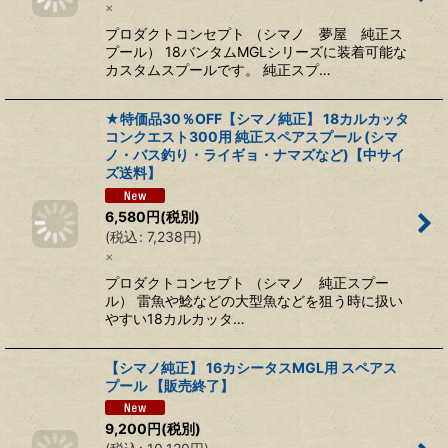
×
プロダクトコンセプト （シマノ 夢屋 純正ス
プール） 18バンタムMGLシリーズに装着可能な
カスタムスプールです。 純正スプ…
★特価品30％OFF【シマノ純正】 18カルカッタ
コンクエスト300用 純正スペアスプール (シマ
ノ・バス釣り・ライギョ・ナマズなど)【中サイ
ズ送料】
6,580
円
(税別)
(
税込
:
7,238
円
)
×
プロダクトコンセプト （シマノ 純正スプー
ル） 雷魚や鯰などの大型魚などを狙う時に扱い
やすい18カルカッタ…
【シマノ純正】 16カシータスMGL用 スペアス
プール 【販売終了】
9,200
円
(税別)