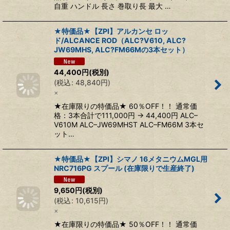
自重 ハンドル 長さ 巻取り長 最大 …
★特価品★【ZPI】アルカンセ ロッ
ド/ALCANCE ROD（ALC?V610, ALC?
JW69MHS, ALC?FM66Mの3本セット）
44,400
円
(税別)
(
税込
:
48,840
円
)
×
★在庫限りの特価品★ 60％OFF！！ 通常価
格：3本合計で111,000円 → 44,400円 ALC–
V610M ALC–JW69MHST ALC–FM66M 3本セ
ット…
★特価品★【ZPI】シマノ 16メタニウムMGL用
NRC716PG スプール (在庫限りで生産終了)
9,650
円
(税別)
(
税込
:
10,615
円
)
×
★在庫限りの特価品★ 50％OFF！！ 通常価