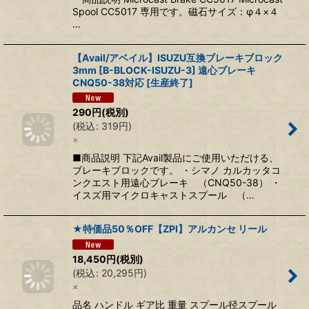
Spool CC5017 専用です。磁石サイズ：φ４×４
…
【Avail/アベイル】ISUZU互換ブレーキブロック
3mm [B-BLOCK-ISUZU-3] 遠心ブレーキ
CNQ50-38対応 [生産終了]
290
円
(税別)
(
税込
:
319
円
)
×
■商品説明 下記Avail製品にご使用いただける、
ブレーキブロックです。 ・シマノ カルカッタコ
ンクエスト用遠心ブレーキ （CNQ50-38） ・
イスズ用マイクロキャストスプール （…
★特価品50％OFF【ZPI】アルカンセ リール
18,450
円
(税別)
(
税込
:
20,295
円
)
×
品名 ハンドル ギア比 重量 スプール径スプール