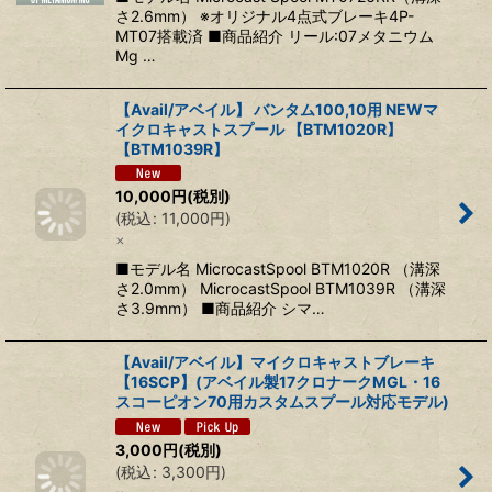
さ2.6mm） ※オリジナル4点式ブレーキ4P-
MT07搭載済 ■商品紹介 リール:07メタニウム
Mg …
【Avail/アベイル】 バンタム100,10用 NEWマ
イクロキャストスプール 【BTM1020R】
【BTM1039R】
10,000
円
(税別)
(
税込
:
11,000
円
)
×
■モデル名 MicrocastSpool BTM1020R （溝深
さ2.0mm） MicrocastSpool BTM1039R （溝深
さ3.9mm） ■商品紹介 シマ…
【Avail/アベイル】マイクロキャストブレーキ
【16SCP】(アベイル製17クロナークMGL・16
スコーピオン70用カスタムスプール対応モデル)
3,000
円
(税別)
(
税込
:
3,300
円
)