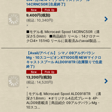
14CRNC50R [生産終了]
9,400
円
(税別)
(
税込
:
10,340
円
)
×
■モデル名 Microcast Spool 14CRNC50R（溝
深さ5.0mm） ■商品紹介 リール：14クロナー
クCI4+ 151HG リールに装着済みのavail製品 …
【Avail/アベイル】 シマノ 09アルデバラン
Mg・10スコーピオンXT1000用 NEWマイクロ
キャストスプール ALD0918TR (在庫限りで生産
終了)
13,200
円
(税別)
(
税込
:
14,520
円
)
×
│モデル名 Microcast Spool ALD0918TR （溝
深さ1.8mm） ※オリジナル4点式ブレーキ 4P-
ALD09搭載済 │商品紹介 09アルデバランMg・
10スコ…