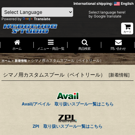
International shipping:
English
Select language here!
by Google translate
Powered by
Translate
カート
ホーム
メニュー・商品一覧
商品検索
問い合わせ
>
>
シマノ用カスタムスプール（ベイトリール）
ホーム
新着情報
シマノ用カスタムスプール（ベイトリール）
[
新着情報
]
Avail/アベイル 取り扱いスプール一覧はこちら
ZPI 取り扱いスプール一覧はこちら