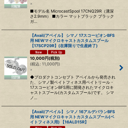
×
■モデル名 MicrocastSpool 17CNQ29R（溝深
さ2.9mm） ■カラー マットブラック ブラック
ガ…
【Avail/アベイル】 シマノ 17スコーピオンBFS
用 NEWマイクロキャストカスタムスプール
【17SCP29R】(在庫限りで生産終了)
10,000
円
(税別)
(
税込
:
11,000
円
)
×
◆プロダクトコンセプト アベイルから発売され
た、シマノ製ベイトフィネス用ベイトリール・
17スコーピオンBFS用に開発されたマイクロキ
ャストスプール(カスタムスプール)です。 シマ
ノ…
【Avail/アベイル】 シマノ 16アルデバランBFS
用 NEWマイクロキャストカスタムスプール(ベ
イトフィネス用) 【16ALD15R】