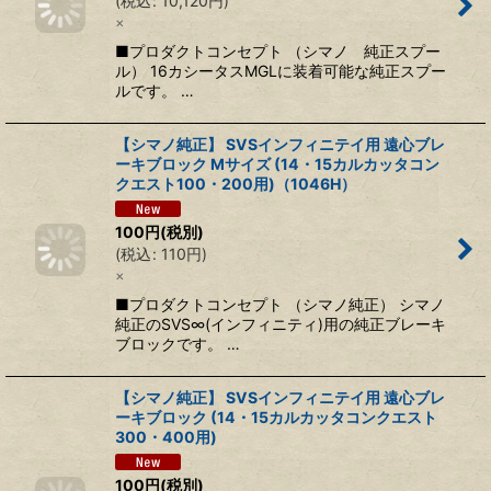
(
税込
:
10,120
円
)
×
■プロダクトコンセプト （シマノ 純正スプー
ル） 16カシータスMGLに装着可能な純正スプー
ルです。 …
【シマノ純正】 SVSインフィニテイ用 遠心ブレ
ーキブロック Mサイズ (14・15カルカッタコン
クエスト100・200用)（1046H）
100
円
(税別)
(
税込
:
110
円
)
×
■プロダクトコンセプト （シマノ純正） シマノ
純正のSVS∞(インフィニティ)用の純正ブレーキ
ブロックです。 …
【シマノ純正】 SVSインフィニテイ用 遠心ブレ
ーキブロック (14・15カルカッタコンクエスト
300・400用)
100
円
(税別)