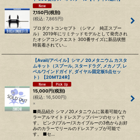
7,150
円
(税別)
(
税込
:
7,865
円
)
プロダクトコンセプト （シマノ 純正スプー
ル） 2019年にリミテッドモデルとして発売され
たオシアコンクエスト 300番サイズに新品状態
時装着されてい…
【Avail/アベイル】シマノ 20メタニウム カスタ
ムキット（スプール, スタードラグ, メカノブ, レ
ベルワインドガイド, ダイヤル固定板5点セッ
ト）【20MT24R】
15,000
円
(税別)
(
税込
:
16,500
円
)
×
■商品紹介 シマノ20メタニウムに装着可能なカ
ラーアルマイトドレスアップパーツのセットで
す。 ピンク/ブルー/スカイブルーの3色からお好
みのカラーでリールのドレスアップが可能で
す。 ■セ…