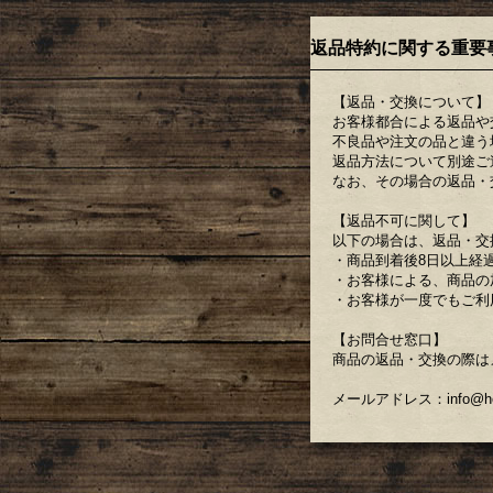
返品特約に関する重要
【返品・交換について】
お客様都合による返品や
不良品や注文の品と違う
返品方法について別途ご
なお、その場合の返品・
【返品不可に関して】
以下の場合は、返品・交
・商品到着後8日以上経
・お客様による、商品の
・お客様が一度でもご利
【お問合せ窓口】
商品の返品・交換の際は
メールアドレス：info@hedg