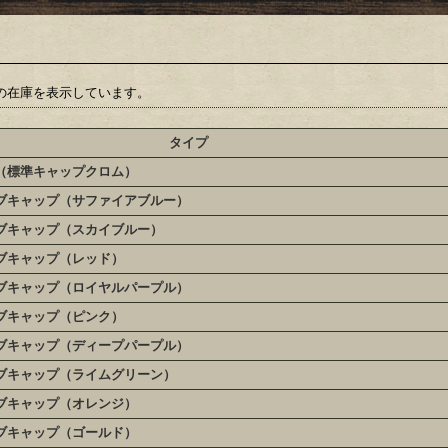
の在庫を表示しています。
タイプ
（標準キャップクロム）
ブキャップ（サファイアブルー）
ブキャップ（スカイブルー）
ブキャップ（レッド）
ブキャップ（ロイヤルパープル）
ブキャップ（ピンク）
ブキャップ（ディープパープル）
ブキャップ（ライムグリーン）
ブキャップ（オレンジ）
ブキャップ（ゴールド）