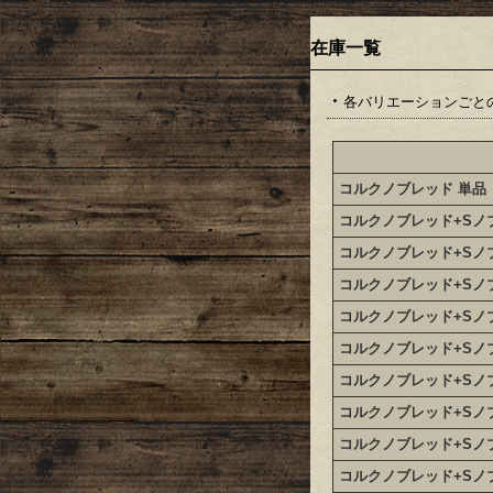
在庫一覧
各バリエーションごと
コルクノブレッド 単品
コルクノブレッド+Sノ
コルクノブレッド+Sノ
コルクノブレッド+Sノ
コルクノブレッド+Sノ
コルクノブレッド+Sノ
コルクノブレッド+Sノ
コルクノブレッド+Sノ
コルクノブレッド+Sノ
コルクノブレッド+Sノ