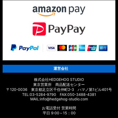
運営会社
株式会社HEDGEHOG STUDIO
東京営業所 商品配送センター
〒120-0036 東京都足立区千住仲町2-3 ハマノ第1ビル401号
TEL:03-5284-9790 FAX:050-3488-4381
MAIL:info@hedgehog-studio.com
お電話受付 営業時間
平日 9:00～15：00