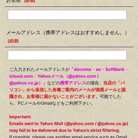
お名前
[
必須
]
メールアドレス（携帯アドレスはおすすめしません。）
[
必須
]
ご入力されたメールアドレスが
「docomo・au・SoftBank・
icloud.com・Yahooメール（@yahoo.com /
@yahoo.co.jp）」
などの
携帯アドレス
の場合、
当店の「パ
ソコン」から送信した各種ご案内のメールが迷惑メールと認
識され、お客様に届かないことがございます。
可能でした
ら、PCメールやGmailなどをご利用下さい。
Important:
Emails sent to Yahoo Mail (@yahoo.com / @yahoo.co.jp)
may fail to be delivered due to Yahoo’s strict filtering.
If possible, please use another email service such as Gmail