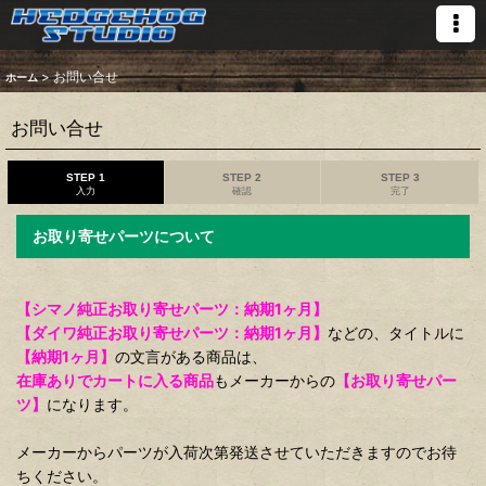
>
お問い合せ
ホーム
お問い合せ
STEP 1
STEP 2
STEP 3
入力
確認
完了
お取り寄せパーツについて
【シマノ純正お取り寄せパーツ：納期1ヶ月】
【ダイワ純正お取り寄せパーツ：納期1ヶ月】
などの、タイトルに
【納期1ヶ月】
の文言がある商品は、
在庫ありでカートに入る商品
もメーカーからの
【お取り寄せパー
ツ】
になります。
メーカーからパーツが入荷次第発送させていただきますのでお待
ちください。