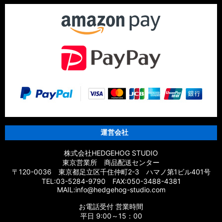
運営会社
株式会社HEDGEHOG STUDIO
東京営業所 商品配送センター
〒120-0036 東京都足立区千住仲町2-3 ハマノ第1ビル401号
TEL:03-5284-9790 FAX:050-3488-4381
MAIL:info@hedgehog-studio.com
お電話受付 営業時間
平日 9:00～15：00