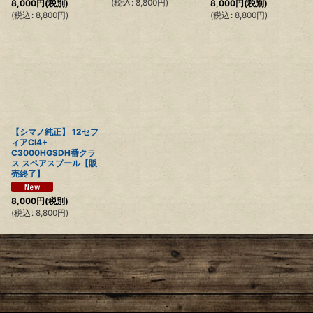
(
税込
:
8,800
円
)
8,000
円
(税別)
8,000
円
(税別)
(
税込
:
8,800
円
)
(
税込
:
8,800
円
)
【シマノ純正】 12セフ
ィアCI4+
C3000HGSDH番クラ
ス スペアスプール【販
売終了】
8,000
円
(税別)
(
税込
:
8,800
円
)