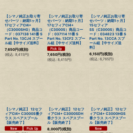
絞り込む
【シマノ純正お取り寄
【シマノ純正お取り寄
【シマノ純正お取り寄
せパーツ：納期1ヶ月】
せパーツ：納期1ヶ月】
せパーツ：納期1ヶ月】
17セフィアCI4+
17セフィアCI4+
15セフィア
（C3000SHG）商品コ
（C3000S）商品コー
SS（C3000S）商品コ
ード：037138 141番 S
ド：037114 11番 S
ード：034823 13番 S
Part No. 13CJ4 スプー
Part No. 13CF2 スプー
Part No. 13CCA スプ
ル組【中サイズ送料】
ル組【中サイズ送料】
ール組【中サイズ送
料】
7,650
円
(税別)
6,150
円
(税別)
(
税込
:
8,415
円
)
7,650
円
(税別)
(
税込
:
6,765
円
)
(
税込
:
8,415
円
)
【シマノ純正】 12セフ
【シマノ純正】 12セフ
【シマノ純正】 12セフ
ィアCI4+ C3000S番ク
ィアCI4+ C3000SDH
ィアCI4+ C3000HGS
ラス スペアスプール
番クラス スペアスプー
番クラス スペアスプー
【販売終了】
ル【販売終了】
ル【販売終了】
8,000
円
(税別)