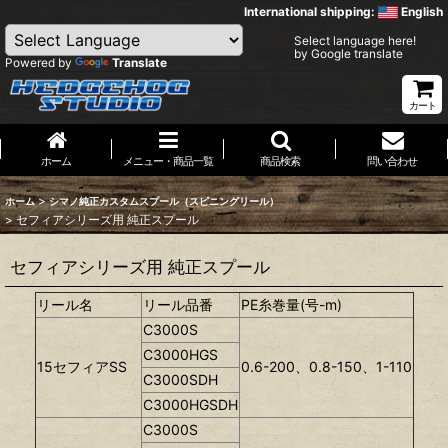
International shipping:
English
Select language here!
by Google translate
Powered by
Translate
カート
ホーム
メニュー・商品一覧
商品検索
問い合わせ
>
ホーム
シマノ純正カスタムスプール（スピニングリール）
>
セフィアシリーズ用 純正スプール
セフィアシリーズ用 純正スプール
リール名
リール品番
PE糸巻量(号-m)
C3000S
C3000HGS
15セフィアSS
0.6-200、0.8-150、1-110
C3000SDH
C3000HGSDH
C3000S