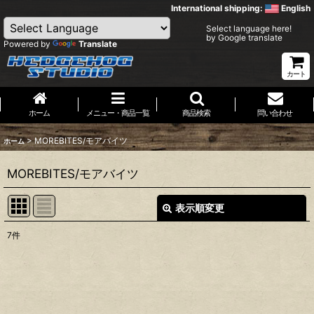
International shipping:
English
Select language here!
by Google translate
Powered by
Translate
カート
ホーム
メニュー・商品一覧
商品検索
問い合わせ
>
MOREBITES/モアバイツ
ホーム
MOREBITES/モアバイツ
表示順変更
閉じる
7
件
表示数
:
並び順
: