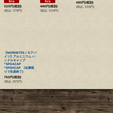
490
円
(税別)
525
円
(税別)
490
円
(税別)
(
税込
:
539
円
)
(
税込
:
578
円
)
(
税込
:
539
円
)
【MOREBITES / モアバ
イツ】アルミニウム ハ
ンドルキャップ
*SPDACAP
*SPSHCAP (在庫限
りで生産終了)
750
円
(税別)
(
税込
:
825
円
)