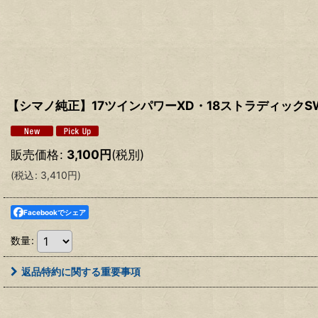
【シマノ純正】17ツインパワーXD・18ストラディックS
販売価格
:
3,100
円
(税別)
(
税込
:
3,410
円
)
Facebookでシェア
数量
:
返品特約に関する重要事項