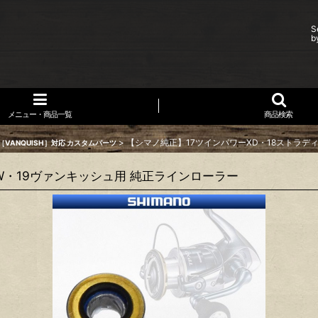
S
b
メニュー・商品一覧
商品検索
>
【シマノ純正】17ツインパワーXD・18ストラデ
VANQUISH］対応 カスタムパーツ
W・19ヴァンキッシュ用 純正ラインローラー