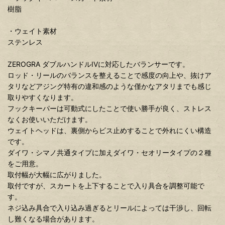
樹脂
・ウェイト素材
ステンレス
ZEROGRA ダブルハンドルIVに対応したバランサーです。
ロッド・リールのバランスを整えることで感度の向上や、抜けア
タリなどアジング特有の違和感のような僅かなアタリまでも感じ
取りやすくなります。
フックキーパーは可動式にしたことで使い勝手が良く、ストレス
なくお使いいただけます。
ウェイトヘッドは、裏側からビス止めすることで外れにくい構造
です。
ダイワ・シマノ共通タイプに加えダイワ・セオリータイプの２種
をご用意。
取付幅が大幅に広がりました。
取付ですが、スカートを上下することで入り具合を調整可能で
す。
ネジ込み具合で入り込み過ぎるとリールによっては干渉し、回転
し難くなる場合があります。