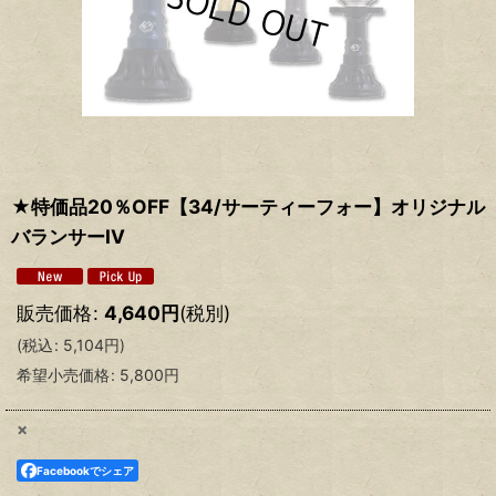
★特価品20％OFF【34/サーティーフォー】オリジナル
バランサーIV
販売価格
:
4,640
円
(税別)
(
税込
:
5,104
円
)
希望小売価格
:
5,800
円
×
Facebookでシェア