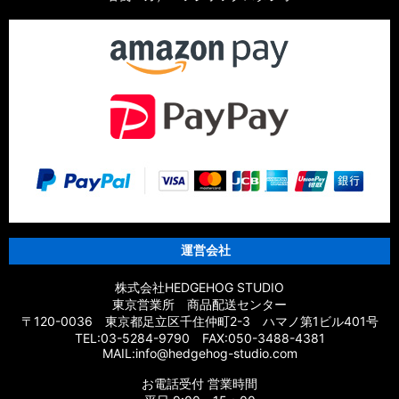
運営会社
株式会社HEDGEHOG STUDIO
東京営業所 商品配送センター
〒120-0036 東京都足立区千住仲町2-3 ハマノ第1ビル401号
TEL:03-5284-9790 FAX:050-3488-4381
MAIL:info@hedgehog-studio.com
お電話受付 営業時間