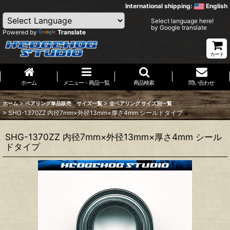
International shipping:
English
Select language here!
by Google translate
Powered by
Translate
カート
ホーム
メニュー・商品一覧
商品検索
問い合わせ
>
>
ホーム
ベアリング単品販売 サイズ一覧
全ベアリング サイズ別一覧
>
SHG-1370ZZ 内径7mm×外径13mm×厚さ4mm シールドタイプ
SHG-1370ZZ 内径7mm×外径13mm×厚さ4mm シール
ドタイプ