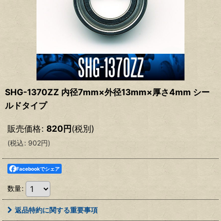
SHG-1370ZZ 内径7mm×外径13mm×厚さ4mm シー
ルドタイプ
販売価格
:
820
円
(税別)
(
税込
:
902
円
)
Facebookでシェア
数量
:
返品特約に関する重要事項