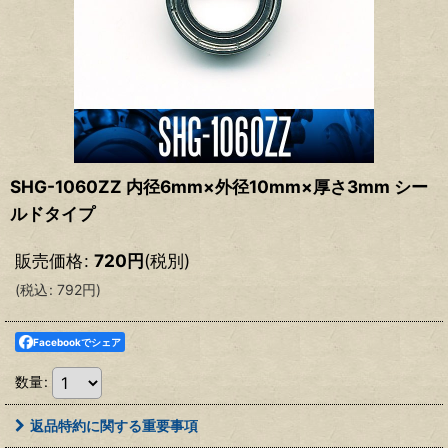
SHG-1060ZZ 内径6mm×外径10mm×厚さ3mm シー
ルドタイプ
販売価格
:
720
円
(税別)
(
税込
:
792
円
)
Facebookでシェア
数量
:
返品特約に関する重要事項