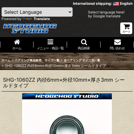
International shipping:
English
Select language here!
by Google translate
Powered by
Translate
カート
ホーム
メニュー・商品一覧
商品検索
問い合わせ
>
>
ホーム
ベアリング単品販売 サイズ一覧
全ベアリング サイズ別一覧
>
SHG-1060ZZ 内径6mm×外径10mm×厚さ3mm シールドタイプ
SHG-1060ZZ 内径6mm×外径10mm×厚さ3mm シー
ルドタイプ