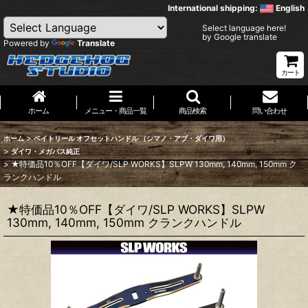
International shipping:
English
Select language here!
by Google translate
Powered by
Translate
カート
ホーム
メニュー・商品一覧
商品検索
問い合わせ
>
ホーム
ベイトリール オフセットハンドル （シマノ・アブ・ダイワ用）
>
ダイワ・メガバス純正
>
★特価品10％OFF【ダイワ/SLP WORKS】SLPW 130mm, 140mm, 150mm ク
ランクハンドル
★特価品10％OFF【ダイワ/SLP WORKS】SLPW
130mm, 140mm, 150mm クランクハンドル