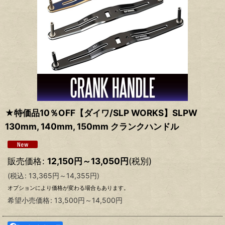
★特価品10％OFF【ダイワ/SLP WORKS】SLPW
130mm, 140mm, 150mm クランクハンドル
販売価格
:
12,150
円
～13,050
円
(税別)
(
税込
:
13,365
円
～14,355
円
)
オプションにより価格が変わる場合もあります。
希望小売価格
:
13,500
円
～14,500
円