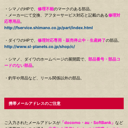
・シマノのHPで、
修理不能
のマークのある部品。
・メーカーにて交換、アフターサービス対応と記載のある
修理対
応専用品
。
http://fservice.shimano.co.jp/part/index.html
・ダイワのHPで、
修理対応専用・販売停止中・生産終了
の部品。
http://www.sl-planets.co.jp/shop/c/
・シマノ、ダイワのホームページの展開図で、
部品番号・部品コ
ードのない部品
。
・釣竿や用品など、リール関係以外の部品。
携帯メールアドレスのご注意
ご入力されたメールアドレスが
「docomo・au・SoftBank」
など