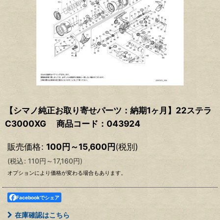
【シマノ純正お取り寄せパーツ：納期1ヶ月】22ステラ
C3000XG 商品コード：043924
販売価格
:
100
円
～15,600
円
(税別)
(
税込
:
110
円
～17,160
円
)
オプションにより価格が変わる場合もあります。
Facebookでシェア
在庫確認はこちら