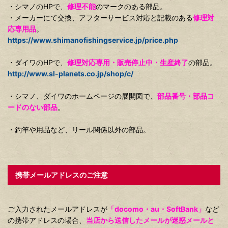
・シマノのHPで、
修理不能
のマークのある部品。
・メーカーにて交換、アフターサービス対応と記載のある
修理対
応専用品
。
https://www.shimanofishingservice.jp/price.php
・ダイワのHPで、
修理対応専用・販売停止中・生産終了
の部品。
http://www.sl-planets.co.jp/shop/c/
・シマノ、ダイワのホームページの展開図で、
部品番号・部品コ
ードのない部品
。
・釣竿や用品など、リール関係以外の部品。
携帯メールアドレスのご注意
ご入力されたメールアドレスが
「docomo・au・SoftBank」
など
の携帯アドレスの場合、
当店から送信したメールが迷惑メールと