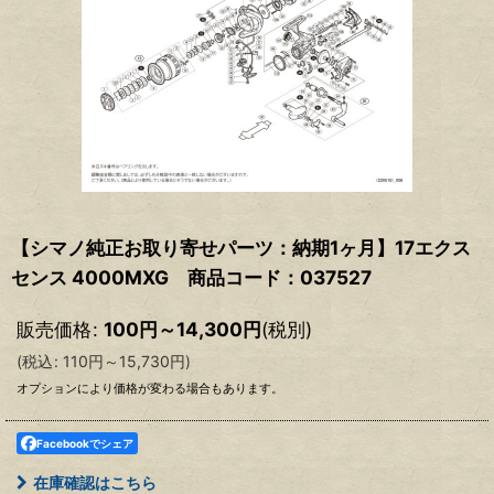
【シマノ純正お取り寄せパーツ：納期1ヶ月】17エクス
センス 4000MXG 商品コード：037527
販売価格
:
100
円
～14,300
円
(税別)
(
税込
:
110
円
～15,730
円
)
オプションにより価格が変わる場合もあります。
Facebookでシェア
在庫確認はこちら