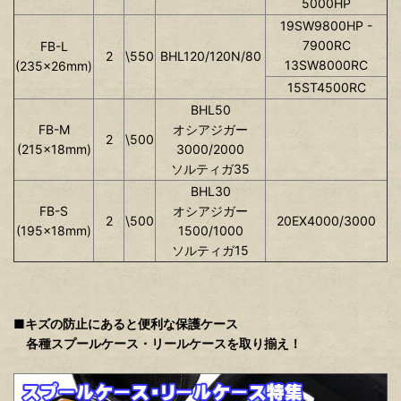
5000HP
19SW9800HP -
7900RC
FB-L
2
\550
BHL120/120N/80
13SW8000RC
(235×26mm)
15ST4500RC
BHL50
FB-M
オシアジガー
2
\500
(215×18mm)
3000/2000
ソルティガ35
BHL30
FB-S
オシアジガー
2
\500
20EX4000/3000
(195×18mm)
1500/1000
ソルティガ15
■キズの防止にあると便利な保護ケース
各種スプールケース・リールケースを取り揃え！