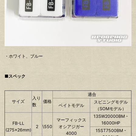
・ホワイト、ブルー
■
スペック
適合
入り
サイズ
価格
スピニングモデル
数
ベイトモデル
（SOMモデル）
13SW20000BM -
マーフィックス
16000HP
FB-LL
2
\550
オシアジガー
(275×26mm)
15ST7500BM -
4000