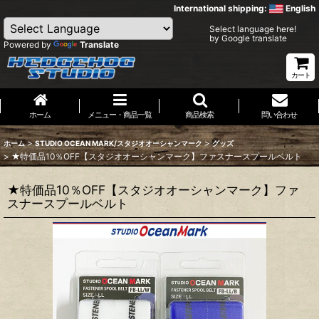
International shipping:
English
Select language here!
by Google translate
Powered by
Translate
カート
ホーム
メニュー・商品一覧
商品検索
問い合わせ
>
>
ホーム
STUDIO OCEAN MARK/スタジオオーシャンマーク
グッズ
>
★特価品10％OFF【スタジオオーシャンマーク】ファスナースプールベルト
★特価品10％OFF【スタジオオーシャンマーク】ファ
スナースプールベルト