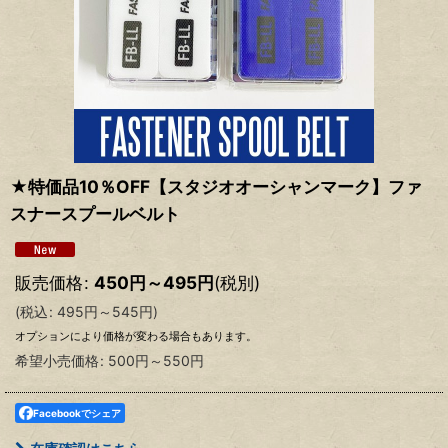
★特価品10％OFF【スタジオオーシャンマーク】ファ
スナースプールベルト
販売価格
:
450
円
～495
円
(税別)
(
税込
:
495
円
～545
円
)
オプションにより価格が変わる場合もあります。
希望小売価格
:
500
円
～550
円
Facebookでシェア