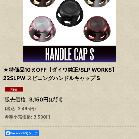
★特価品10％OFF【ダイワ純正/SLP WORKS】
22SLPW スピニングハンドルキャップ S
販売価格
:
3,150
円
(税別)
(
税込
:
3,465
円
)
希望小売価格
:
3,500
円
Facebookでシェア