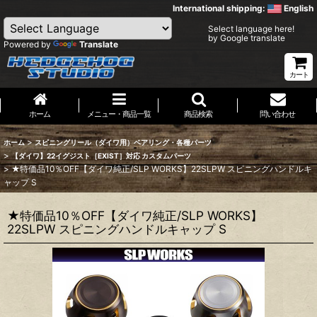
International shipping:
English
Select language here!
by Google translate
Powered by
Translate
カート
ホーム
メニュー・商品一覧
商品検索
問い合わせ
>
ホーム
スピニングリール（ダイワ用）ベアリング・各種パーツ
>
【ダイワ】22イグジスト［EXIST］対応 カスタムパーツ
>
★特価品10％OFF【ダイワ純正/SLP WORKS】22SLPW スピニングハンドルキ
ャップ S
★特価品10％OFF【ダイワ純正/SLP WORKS】
22SLPW スピニングハンドルキャップ S