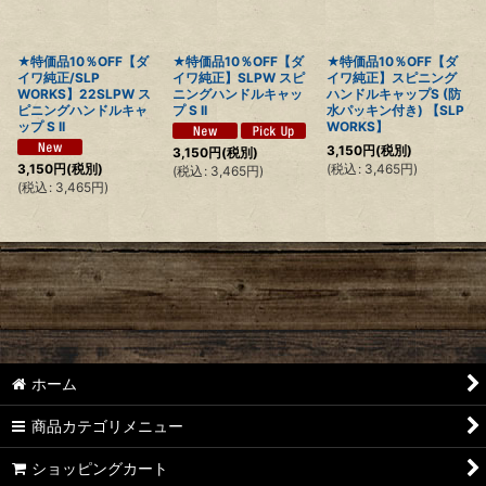
★特価品10％OFF【ダ
★特価品10％OFF【ダ
★特価品10％OFF【ダ
イワ純正/SLP
イワ純正】SLPW スピ
イワ純正】スピニング
WORKS】22SLPW ス
ニングハンドルキャッ
ハンドルキャップS (防
ピニングハンドルキャ
プ S II
水パッキン付き) 【SLP
ップ S II
WORKS】
3,150
円
(税別)
3,150
円
(税別)
(
税込
:
3,465
円
)
3,150
円
(税別)
(
税込
:
3,465
円
)
(
税込
:
3,465
円
)
ホーム
商品カテゴリメニュー
ショッピングカート