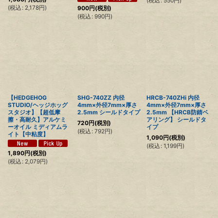
(
税込
:
550
円
)
(
税込
:
2,178
円
)
900
円
(税別)
(
税込
:
990
円
)
【HEDGEHOG
SHG-740ZZ 内径
HRCB-740ZHi 内径
STUDIO/ヘッジホッグ
4mm×外径7mm×厚さ
4mm×外径7mm×厚さ
スタジオ】【超低摩
2.5mm シールドタイプ
2.5mm 【HRCB防錆ベ
擦・高耐久】アルケミ
アリング】 シールドタ
720
円
(税別)
ーオイル ミディアムラ
イプ
(
税込
:
792
円
)
イト【中粘度】
1,090
円
(税別)
(
税込
:
1,199
円
)
1,890
円
(税別)
(
税込
:
2,079
円
)