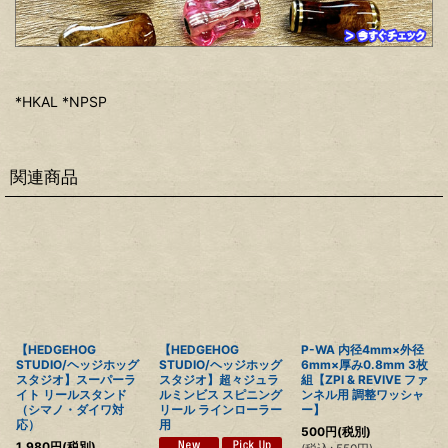
*HKAL *NPSP
関連商品
【HEDGEHOG
【HEDGEHOG
P-WA 内径4mm×外径
STUDIO/ヘッジホッグ
STUDIO/ヘッジホッグ
6mm×厚み0.8mm 3枚
スタジオ】スーパーラ
スタジオ】超々ジュラ
組【ZPI & REVIVE ファ
イト リールスタンド
ルミンビス スピニング
ンネル用 調整ワッシャ
（シマノ・ダイワ対
リール ラインローラー
ー】
応）
用
500
円
(税別)
1,980
円
(税別)