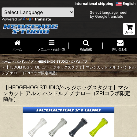
International shipping:
English
Select language here!
by Google translate
Powered by
Translate
カート
ホーム
メニュー・商品一覧
商品検索
問い合わせ
>
>
ホーム
ハンドルノブ
HEDGEHOG STUDIO ハンドルノブ
>
【HEDGEHOG STUDIO/ヘッジホッグスタジオ】マシンカット アルミ ハンドル
ノブ ナロー（ZPIコラボ限定商品）
【HEDGEHOG STUDIO/ヘッジホッグスタジオ】マシ
ンカット アルミ ハンドルノブ ナロー（ZPIコラボ限定
商品）