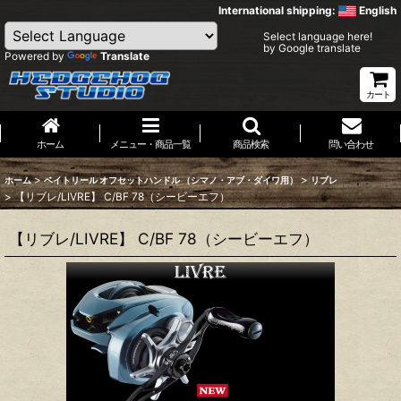
International shipping:
English
Select language here!
by Google translate
Powered by
Translate
カート
ホーム
メニュー・商品一覧
商品検索
問い合わせ
>
>
ホーム
ベイトリール オフセットハンドル （シマノ・アブ・ダイワ用）
リブレ
>
【リブレ/LIVRE】 C/BF 78（シービーエフ）
【リブレ/LIVRE】 C/BF 78（シービーエフ）