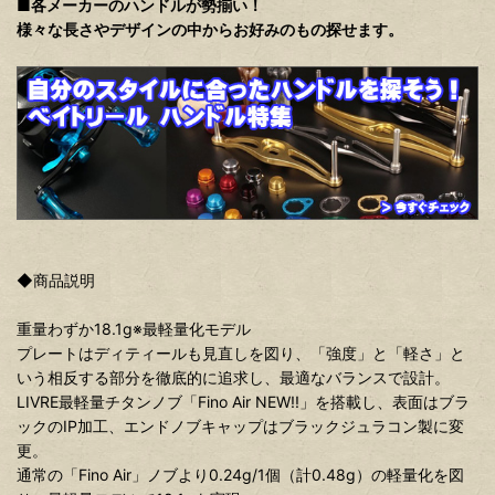
■各メーカーのハンドルが勢揃い！
様々な長さやデザインの中からお好みのもの探せます。
◆商品説明
重量わずか18.1g※最軽量化モデル
プレートはディティールも見直しを図り、「強度」と「軽さ」と
いう相反する部分を徹底的に追求し、最適なバランスで設計。
LIVRE最軽量チタンノブ「Fino Air NEW!!」を搭載し、表面はブラ
ックのIP加工、エンドノブキャップはブラックジュラコン製に変
更。
通常の「Fino Air」ノブより0.24g/1個（計0.48g）の軽量化を図