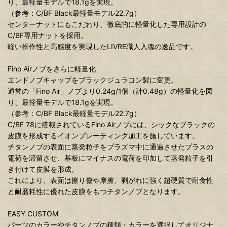
り、最軽量モデルで18.1gを実現。
（参考：C/BF Black最軽量モデル22.7g）
センターナットにもこだわり、徹底的に軽量化した専用設計の
C/BF専用ナットを採用。
軽い操作性と高感度を実現したLIVRE職人入魂の逸品です。
Fino Airノブをさらに軽量化
エンドノブキャップをブラックジュラコン製に変更。
通常の「Fino Air」ノブより0.24g/1個（計0.48g）の軽量化を図
り、最軽量モデルで18.1gを実現。
（参考：C/BF Black最軽量モデル22.7g）
C/BF 78に搭載されているFino Airノブには、シックなブラックの
皮膜を形成するイオンプレーティング加工を施しています。
チタンノブの表面に蒸発粒子をプラズマ中に通過させたプラスの
電荷を滞留させ、基板にマイナスの電荷を印加して蒸発粒子を引
き付けて皮膜を形成。
これにより、表面は擦り傷や摩擦、剥がれに強く超硬質で耐食性
と耐磨耗性に優れた皮膜をもつチタンノブとなります。
EASY CUSTOM
パーツのカラーやチタンノブの種類・カラーを選択してオリジナ