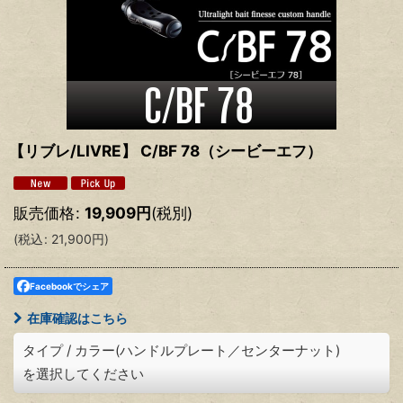
【リブレ/LIVRE】 C/BF 78（シービーエフ）
販売価格
:
19,909
円
(税別)
(
税込
:
21,900
円
)
Facebookでシェア
在庫確認はこちら
タイプ
/
カラー(ハンドルプレート／センターナット)
を選択してください