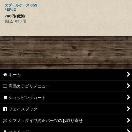
スプールケース 65S
*SPLC
760
円
(税別)
(
税込
:
836
円
)
ホーム
商品カテゴリメニュー
ショッピングカート
フェイスブック
シマノ・ダイワ純正パーツのお取り寄せ
マイページ