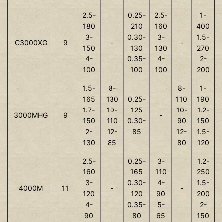
2.5-
0.25-
2.5-
1-
180
210
160
400
3-
0.30-
3-
1.5-
C3000XG
9
-
-
150
130
130
270
4-
0.35-
4-
2-
100
100
100
200
1.5-
8-
8-
1-
165
130
0.25-
110
190
1.7-
10-
125
10-
1.2-
3000MHG
9
-
150
110
0.30-
90
150
2-
12-
85
12-
1.5-
130
85
80
120
2.5-
0.25-
3-
1.2-
160
165
110
250
3-
0.30-
4-
1.5-
4000M
11
-
-
120
120
90
200
4-
0.35-
5-
2-
90
80
65
150