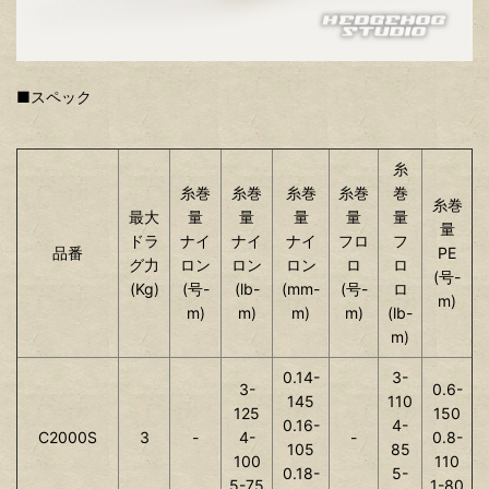
■スペック
糸
糸巻
糸巻
糸巻
糸巻
巻
糸巻
最大
量
量
量
量
量
量
ドラ
ナイ
ナイ
ナイ
フロ
フ
品番
PE
グ力
ロン
ロン
ロン
ロ
ロ
(号-
(Kg)
(号-
(lb-
(mm-
(号-
ロ
m)
m)
m)
m)
m)
(lb-
m)
0.14-
3-
3-
0.6-
145
110
125
150
0.16-
4-
C2000S
3
-
4-
-
0.8-
105
85
100
110
0.18-
5-
5-75
1-80