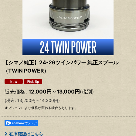
【シマノ純正】24-26ツインパワー 純正スプール
（TWIN POWER）
販売価格
:
12,000
円
～13,000
円
(税別)
(
税込
:
13,200
円
～14,300
円
)
オプションにより価格が変わる場合もあります。
Facebookでシェア
在庫確認はこちら