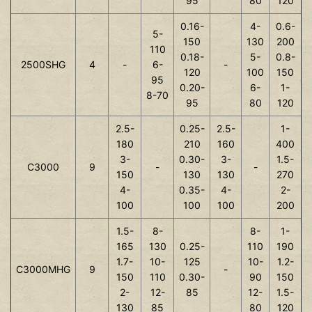
95
80
120
0.16-
4-
0.6-
5-
150
130
200
110
0.18-
5-
0.8-
2500SHG
4
-
6-
-
120
100
150
95
0.20-
6-
1-
8-70
95
80
120
2.5-
0.25-
2.5-
1-
180
210
160
400
3-
0.30-
3-
1.5-
C3000
9
-
-
150
130
130
270
4-
0.35-
4-
2-
100
100
100
200
1.5-
8-
8-
1-
165
130
0.25-
110
190
1.7-
10-
125
10-
1.2-
C3000MHG
9
-
150
110
0.30-
90
150
2-
12-
85
12-
1.5-
130
85
80
120