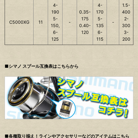
4-
4-
1.5-
190
0.35-
170
400
5-
175
5-
2-
C5000XG
11
-
-
150,
0.40-
135
300
6-
120
6-
3-
125
115
200
■シマノ スプール互換表はこちらから
■各種取り揃え！ラインやアクセサリーなどのアイテムはこちら