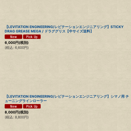
【LEVITATION ENGINEERING/レビテーションエンジニアリング】STICKY
DRAG GREASE MEGA / ドラググリス【中サイズ送料】
6,000
円
(税別)
(
税込
:
6,600
円
)
【LEVITATION ENGINEERING/レビテーションエンジニアリング】シマノ用 チ
ューニングラインローラー
8,000
円
(税別)
(
税込
:
8,800
円
)