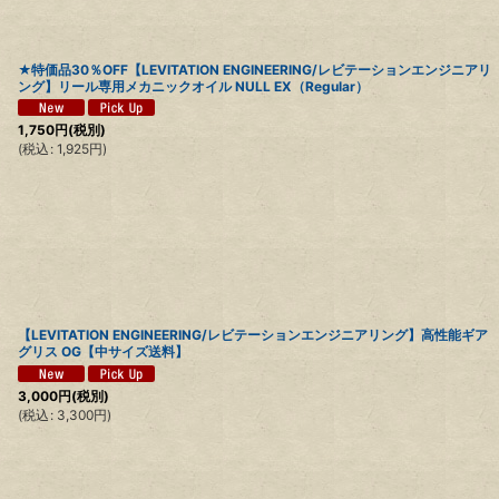
★特価品30％OFF【LEVITATION ENGINEERING/レビテーションエンジニアリ
ング】リール専用メカニックオイル NULL EX（Regular）
1,750
円
(税別)
(
税込
:
1,925
円
)
【LEVITATION ENGINEERING/レビテーションエンジニアリング】高性能ギア
グリス OG【中サイズ送料】
3,000
円
(税別)
(
税込
:
3,300
円
)