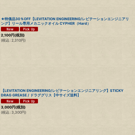
★特価品30％OFF【LEVITATION ENGINEERING/レビテーションエンジニアリ
ング】リール専用メカニックオイル CYPHER（Hard）
2,100
円
(税別)
(
税込
:
2,310
円
)
【LEVITATION ENGINEERING/レビテーションエンジニアリング】STICKY
DRAG GREASE / ドラググリス【中サイズ送料】
3,000
円
(税別)
(
税込
:
3,300
円
)