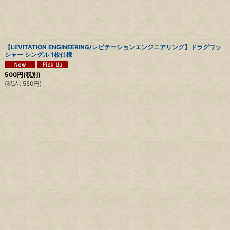
【LEVITATION ENGINEERING/レビテーションエンジニアリング】ドラグワッ
シャー シングル 1枚仕様
500
円
(税別)
(
税込
:
550
円
)