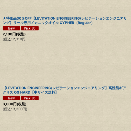
★特価品30％OFF【LEVITATION ENGINEERING/レビテーションエンジニアリ
ング】リール専用メカニックオイル CYPHER（Regular）
2,100
円
(税別)
(
税込
:
2,310
円
)
【LEVITATION ENGINEERING/レビテーションエンジニアリング】高性能ギア
グリス OG HARD【中サイズ送料】
3,000
円
(税別)
(
税込
:
3,300
円
)