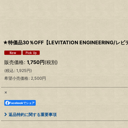
★特価品30％OFF【LEVITATION ENGINEERIN
販売価格
:
1,750
円
(税別)
(
税込
:
1,925
円
)
希望小売価格
:
2,500
円
×
Facebookでシェア
返品特約に関する重要事項