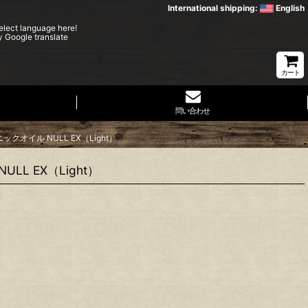
International shipping:
English
elect language here!
y Google translate
カート
問い合わせ
クオイル NULL EX（Light）
L EX（Light）