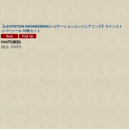
【LEVITATION ENGINEERING/レビテーションエンジニアリング】ラインスト
ッパーシール 15枚セット
500
円
(税別)
(
税込
:
550
円
)