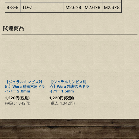
8-8-8
TD-Z
M2.6x8
M2.6x8
M2.6x8
関連商品
【ジュラルミンビス対
【ジュラルミンビス対
応】Wera 精密六角ドラ
応】Wera 精密六角ドラ
イバー 2.0mm
イバー 1.5mm
1,220
円
(税別)
1,220
円
(税別)
(
税込
:
1,342
円
)
(
税込
:
1,342
円
)