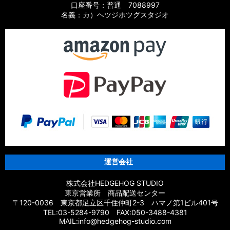
口座番号：普通 7088997
名義：カ）ヘツジホツグスタジオ
運営会社
株式会社HEDGEHOG STUDIO
東京営業所 商品配送センター
〒120-0036 東京都足立区千住仲町2-3 ハマノ第1ビル401号
TEL:03-5284-9790 FAX:050-3488-4381
MAIL:info@hedgehog-studio.com