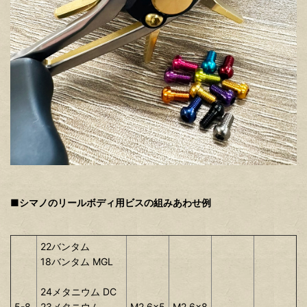
■シマノのリールボディ用ビスの組みあわせ例
22バンタム
18バンタム MGL
24メタニウム DC
5-8
23メタニウム
M2.6x5
M2.6x8