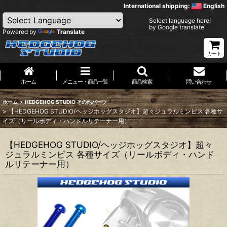
International shipping:
English
Select language here!
by Google translate
Powered by
Translate
カート
ホーム
メニュー・商品一覧
商品検索
問い合わせ
>
ホーム
HEDGEHOG STUDIO その他パーツ
>
【HEDGEHOG STUDIO/ヘッジホッグスタジオ】超々ジュラルミンビス 各種サ
イズ（リールボディ・ハンドルリテーナー用）
【HEDGEHOG STUDIO/ヘッジホッグスタジオ】超々
ジュラルミンビス 各種サイズ（リールボディ・ハンド
ルリテーナー用）