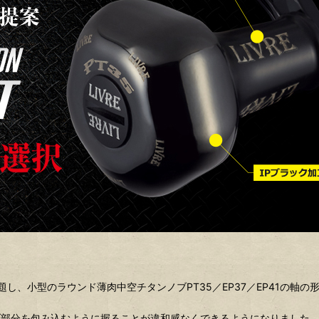
と題し、小型のラウンド薄肉中空チタンノブPT35／EP37／EP41の
ブ部分を包み込むように握ることが違和感なくできるようになりました