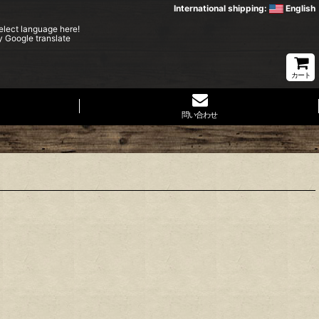
International shipping:
English
elect language here!
y Google translate
カート
問い合わせ