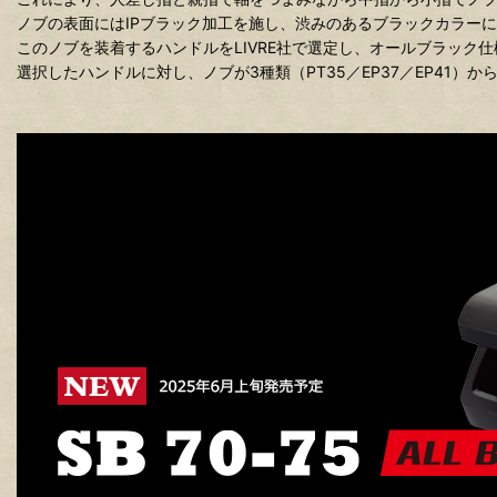
ノブの表面にはIPブラック加工を施し、渋みのあるブラックカラー
このノブを装着するハンドルをLIVRE社で選定し、オールブラック
選択したハンドルに対し、ノブが3種類（PT35／EP37／EP41）