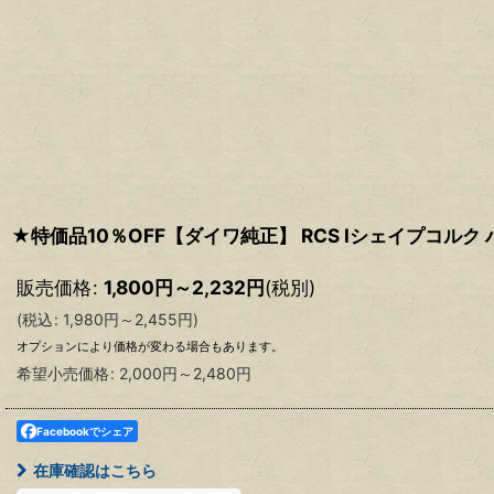
★特価品10％OFF【ダイワ純正】 RCS Iシェイプコル
販売価格
:
1,800
円
～2,232
円
(税別)
(
税込
:
1,980
円
～2,455
円
)
オプションにより価格が変わる場合もあります。
希望小売価格
:
2,000
円
～2,480
円
Facebookでシェア
在庫確認はこちら