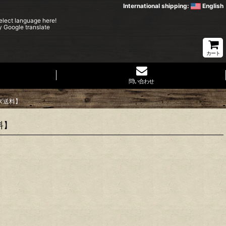
International shipping:
English
elect language here!
y Google translate
カート
問い合わせ
イズ送料】
料】