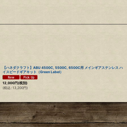
【ハネダクラフト】ABU 4500C, 5500C, 6500C用 メインギアステンレス ハ
イスピードギアキット（Green Label）
12,000
円
(税別)
(
税込
:
13,200
円
)