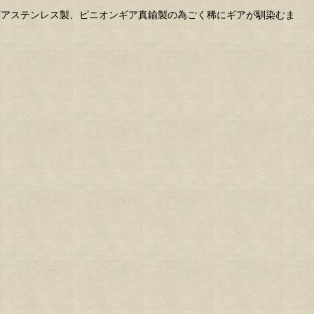
ギアステンレス製、ピニオンギア真鍮製の為ごく稀にギアが馴染むま