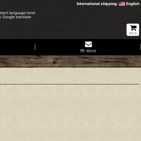
International shipping:
English
elect language here!
y Google translate
カート
問い合わせ