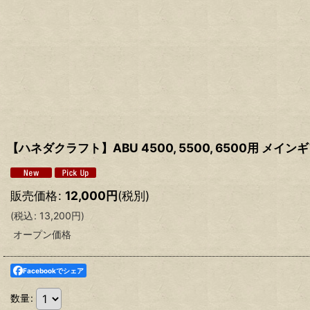
【ハネダクラフト】ABU 4500, 5500, 6500用 メイ
販売価格
:
12,000
円
(税別)
(
税込
:
13,200
円
)
オープン価格
Facebookでシェア
数量
: