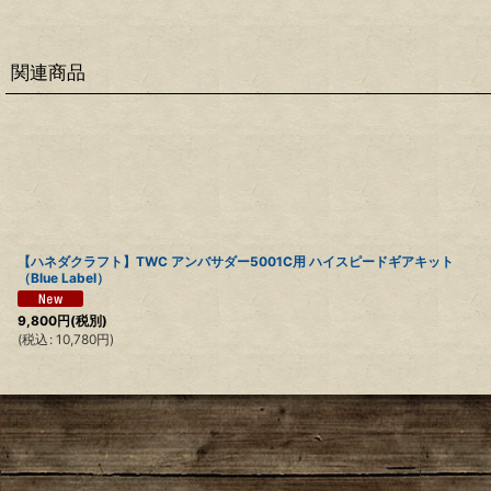
関連商品
【ハネダクラフト】TWC アンバサダー5001C用 ハイスピードギアキット
（Blue Label）
9,800
円
(税別)
(
税込
:
10,780
円
)