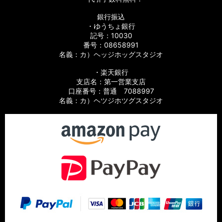
銀行振込
・ゆうちょ銀行
記号：10030
番号：08658991
名義：カ）ヘッジホッグスタジオ
・楽天銀行
支店名：第一営業支店
口座番号：普通 7088997
名義：カ）ヘツジホツグスタジオ