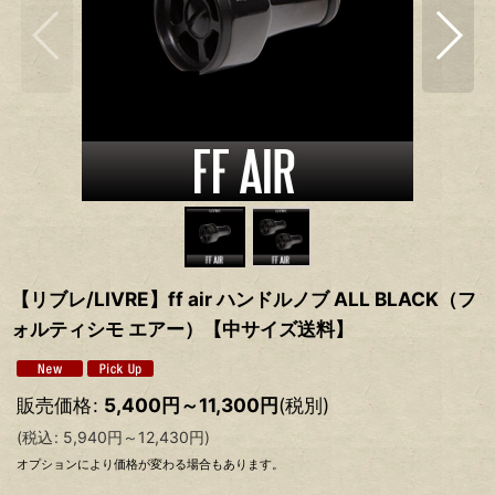
【リブレ/LIVRE】ff air ハンドルノブ ALL BLACK（フ
ォルティシモ エアー）【中サイズ送料】
販売価格
:
5,400
円
～11,300
円
(税別)
(
税込
:
5,940
円
～12,430
円
)
オプションにより価格が変わる場合もあります。