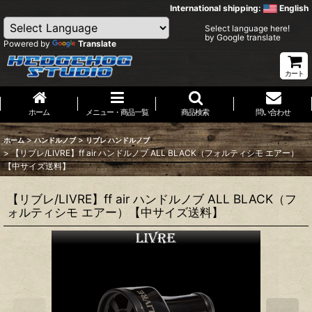
International shipping:
English
Select language here!
by Google translate
Powered by
Translate
カート
ホーム
メニュー・商品一覧
商品検索
問い合わせ
>
>
ホーム
ハンドルノブ
リブレ ハンドルノブ
>
【リブレ/LIVRE】ff air ハンドルノブ ALL BLACK（フォルティシモ エアー）
【中サイズ送料】
【リブレ/LIVRE】ff air ハンドルノブ ALL BLACK（フ
ォルティシモ エアー）【中サイズ送料】