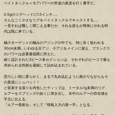
ベイトタックル＝モアパワーの常道の真逆を行く番手だ。
0.5gのジグヘッドに1.5インチ…。
そんなごく小さなリグをベイトタックルでキャストする…。
一見すれば難しく聞こえる事だが、それを誰もが簡単にやれる時
代は既に来ている。
極小ターゲットの極みのアジングの中でも、特に良く狙われる
30cm未満…いわゆる豆アジ、小アジをメインに据え、ブランクス
のパワーは必要最低限に抑えた。
細く設計された3ピース各セクションは、それぞれのピースで最も
求められる性能を凝縮して詰め込まれている。
恐ろしい程に柔らかく、まるで丸め込むように曲がりながらもそ
の真逆にシュパッ！！
と収束する張りを内包したティップは、トータル1g未満のリグ、
ルアーをスプリングの如くに弾き出し、水中のルアーの存在感を
手元に伝える。
『ルアー発射台』そして『情報入力の第一手』となる。