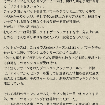
そのティップを支えるセンターピースは、掛けた魚を手元に寄せ
る『ファイトセクション』。
ティップ側からバット側までパワーをジワリと上げていく事で、
小型魚からやや大型、そして40cm以上のギガアジまで、極細ライ
ンを切られる事なく難なく手繰り寄せる事が可能だ。
だが決して強い訳ではない。
むしろパワーは最低限、ライトゲームファイトを十二分以上に楽
しめる、そんなギリギリを攻めたパワー設定となっている。
バットピースは、これまでのinteシリーズとは違い、パワーを持た
せた太さは無いブランシエラシリーズのような細さ。
40cmを超えるギガアジサイズを岸壁から抜き上げる時に要求され
る負荷をこのセクションが受け持つ。
ごく短くデザインされたブランクスタッチのリールシート以降
は、ティップからセンターを通って伝達された情報を硬質な金属
感のように指先、手のひらへと伝え、刹那の電撃フッキングを可
能にしている。
そして極細のラインシステムをトラブル無く一日中キャストする
為、ガイドのセッティングには非常にこだわった。
ノットの抜けを考慮しつつ、最低限の重量にするためのギリギリ