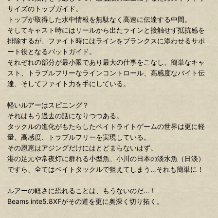
サイズのトップガイド。
トップが取得した水中情報を無駄なく高速に伝達する中間。
そしてキャスト時にはリールから出たラインと接触せず抵抗感を
排除するが、ファイト時にはラインをブランクスに添わせるサポ
ート役となるバットガイド。
それぞれの部分が最小限であり最大の仕事をこなし、簡単なキャ
スト、トラブルフリーなラインコントロール、高感度なバイト伝
達、そしてファイト力を手にしている。
軽いルアーはスピニング？
それはもう過去の話になりつつある。
タックルの進化がもたらしたベイトライトゲームの世界は更に軽
量、高感度、トラブルフリーを実現している。
その恩恵はアジングだけにはとどまらないはず。
港の足元や常夜灯に群れる小型魚、小川の日本の淡水魚（日淡）
ですら、全てはベイトタックルで狙えてしまう…それも簡単に！
ルアーの軽さに恐れることは、もうないのだ…！
Beams inte5.8XFがその道を更に奥深く切り拓く。