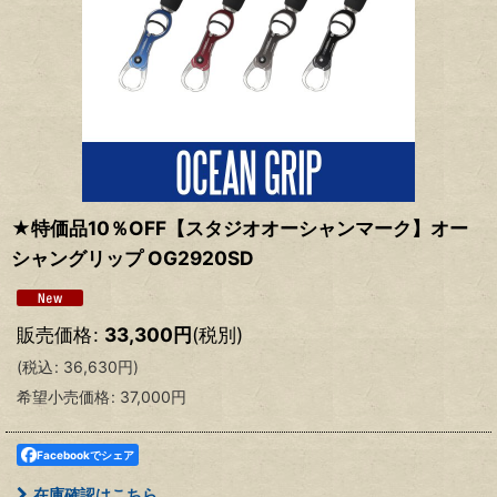
★特価品10％OFF【スタジオオーシャンマーク】オー
シャングリップ OG2920SD
販売価格
:
33,300
円
(税別)
(
税込
:
36,630
円
)
希望小売価格
:
37,000
円
Facebookでシェア
在庫確認はこちら