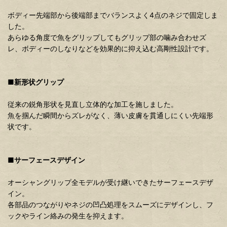
ボディー先端部から後端部までバランスよく4点のネジで固定しま
した。
あらゆる角度で魚をグリップしてもグリップ部の噛み合わせズ
レ、ボディーのしなりなどを効果的に抑え込む高剛性設計です。
■新形状グリップ
従来の鋭角形状を見直し立体的な加工を施しました。
魚を掴んだ瞬間からズレがなく、薄い皮膚を貫通しにくい先端形
状です。
■サーフェースデザイン
オーシャングリップ全モデルが受け継いできたサーフェースデザ
イン。
各部品のつながりやネジの凹凸処理をスムーズにデザインし、フ
ックやライン絡みの発生を抑えます。