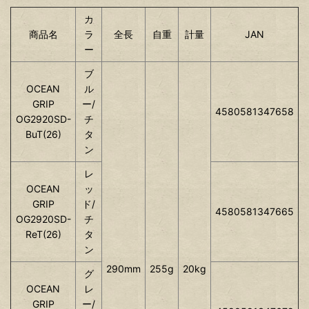
カ
商品名
ラ
全長
自重
計量
JAN
ー
ブ
OCEAN
ル
GRIP
ー/
4580581347658
OG2920SD-
チ
BuT(26)
タ
ン
レ
OCEAN
ッ
GRIP
ド/
4580581347665
OG2920SD-
チ
ReT(26)
タ
ン
290mm
255g
20kg
グ
OCEAN
レ
GRIP
ー/