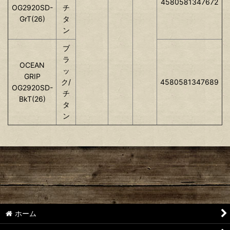
4580581347672
OG2920SD-
チ
GrT(26)
タ
ン
ブ
ラ
OCEAN
ッ
GRIP
ク/
4580581347689
OG2920SD-
チ
BkT(26)
タ
ン
ホーム