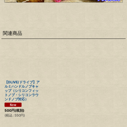
関連商品
【DLIVE/ドライブ】ア
ルミハンドルノブキャ
ップ（シリコンフィッ
トノブ・シリコンラウ
ンドノブ対応）
500
円
(税別)
(
税込
:
550
円
)