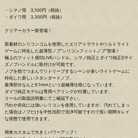
・シマノ用 3,100円（税抜）
・ダイワ用 3,300円（税抜）
クリアーカラー新登場！
新素材のシリコンゴムを使用したエリアトラウトやソルトライト
ゲームに特化した超薄型ノブ“シリコンフィットノブ”登場！
極上のフィット感!DLIVEハンドル、シマノ純正とダイワ純正Sサイ
ズノブハンドルに取付けが可能です。
ノブを指でつまんでリトリーブするシーンが多いライトゲームに
特化した新しいスタンダードノブ。
最薄部分なんと6.1mmという超極薄仕様になっています。
ダイワ純正モデルは専用ベアリングが付属しています。
リールの取扱説明書にてご確認下さい。
汚れや劣化には強いシリコンを使用していますが、汚れてしまっ
た場合はノブだけを中性洗剤で洗浄可能ですので長い期間キレイ
な状態で使用できます。
簡単カスタムで大きくパワーアップ！