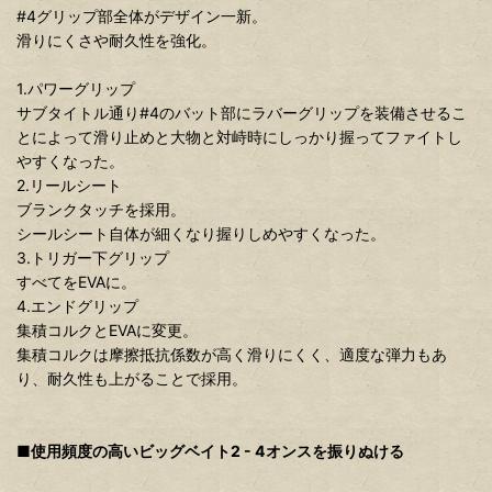
#4グリップ部全体がデザイン一新。
滑りにくさや耐久性を強化。
1.パワーグリップ
サブタイトル通り#4のバット部にラバーグリップを装備させるこ
とによって滑り止めと大物と対峙時にしっかり握ってファイトし
やすくなった。
2.リールシート
ブランクタッチを採用。
シールシート自体が細くなり握りしめやすくなった。
3.トリガー下グリップ
すべてをEVAに。
4.エンドグリップ
集積コルクとEVAに変更。
集積コルクは摩擦抵抗係数が高く滑りにくく、適度な弾力もあ
り、耐久性も上がることで採用。
■使用頻度の高いビッグベイト2 - 4オンスを振りぬける