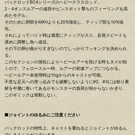
パックロッドBC4シリーズのヘビークラスロッド。
2 - 4オンスルアーの遠投やピンスポット撃ちのフィーリングを高
めたモデル。
そのために胴部をMXHよりも20%強化し、ティップ部も10%強
化。
それによってバイト時は適度にティップが入り、反発スピードも
遅めに調整し魚へ追従。
その下の胴が曲がりすぎないのでしっかりフッキングを決められ
る。
このセクションの強化によりヘビールアーを投げる時もタメが効
くので、フォロースルー時、ルアーの初速アップにつながる。
ヘビールアー未使用時は10gからのキャストが可能。
不意な足元への突っ込みでも破断しないように#2、#3には粘り素
材を中層に巻いてあるがモンスターの負荷が掛からないかぎり、
このギミックは発動しない。
■ジョイントのゆるみにご注意ください
パックロッドの特性上、キャストを重ねるとジョイントがゆるん
でしまうことがございます。