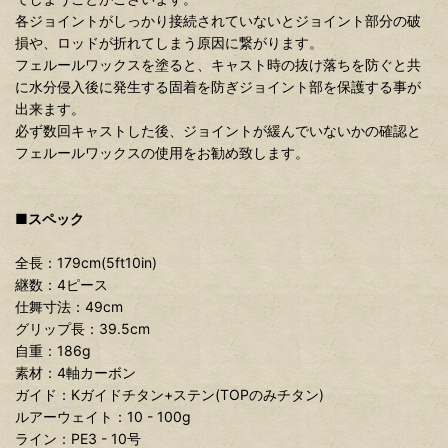
各ジョイントがしっかり接続されていないとジョイント部分の破
損や、ロッドが折れてしまう原因に繋がります。
フェルールワックスを塗ると、キャスト時の抜け落ちを防ぐと共
に水分侵入後に発生する固着を防ぎジョイント部を保護する事が
出来ます。
必ず数回キャストした後、ジョイントが緩んでいないかの確認と
フェルールワックスの使用をお勧め致します。
■スペック
全長：179cm(5ft10in)
継数：4ピース
仕舞寸法：49cm
グリップ長：39.5cm
自重：186g
素材：4軸カーボン
ガイド：Kガイドチタン+ステン(TOPのみチタン)
ルアーウェイト：10 - 100g
ライン：PE3 - 10号