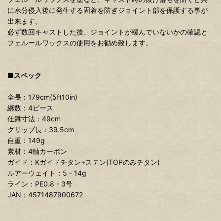
に水分侵入後に発生する固着を防ぎジョイント部を保護する事が
出来ます。
必ず数回キャストした後、ジョイントが緩んでいないかの確認と
フェルールワックスの使用をお勧め致します。
■スペック
全長：179cm(5ft10in)
継数：4ピース
仕舞寸法：49cm
グリップ長：39.5cm
自重：149g
素材：4軸カーボン
ガイド：Kガイドチタン+ステン(TOPのみチタン)
ルアーウェイト：5 - 14g
ライン：PE0.8 - 3号
JAN：4571487900672