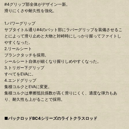
#4グリップ部全体がデザイン一新。
滑りにくさや耐久性を強化。
1.パワーグリップ
サブタイトル通り#4のバット部にラバーグリップを装備させるこ
とによって滑り止めと大物と対峙時にしっかり握ってファイトし
やすくなった。
2.リールシート
ブランクタッチを採用。
シールシート自体が細くなり握りしめやすくなった。
3.トリガー下グリップ
すべてをEVAに。
4.エンドグリップ
集積コルクとEVAに変更。
集積コルクは摩擦抵抗係数が高く滑りにくく、適度な弾力もあ
り、耐久性も上がることで採用。
■パックロッドBC4シリーズのライトクラスロッド