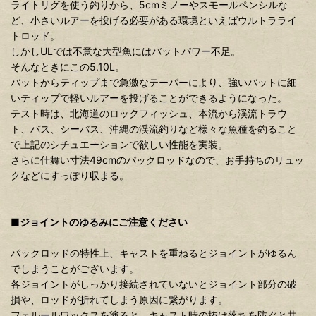
ライトリグを使う釣りから、5cmミノーやスモールペンシルな
ど、小さいルアーを投げる必要がある環境といえばウルトラライ
トロッド。
しかしULでは不意な大型魚にはバットパワー不足。
そんなときにこの5.10L。
バットからティップまで急激なテーパーにより、強いバットに細
いティップで軽いルアーを投げることができるようになった。
テスト時は、北海道のロックフィッシュ、本流から渓流トラウ
ト、バス、シーバス、沖縄の渓流釣りなど様々な魚種を釣ること
で上記のシチュエーションで欲しい性能を実装。
さらに仕舞い寸法49cmのパックロッドなので、お手持ちのリュッ
クなどにすっぽり収まる。
■ジョイントのゆるみにご注意ください
パックロッドの特性上、キャストを重ねるとジョイントがゆるん
でしまうことがございます。
各ジョイントがしっかり接続されていないとジョイント部分の破
損や、ロッドが折れてしまう原因に繋がります。
フェルールワックスを塗ると、キャスト時の抜け落ちを防ぐと共