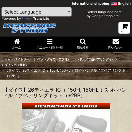
International shipping:
English
Select language here!
by Google translate
Powered by
Translate
カート
ホーム
メニュー・商品一覧
商品検索
問い合わせ
>
ホーム
ベイトリール（シマノ・ダイワ・アブ他） ハンドルノブ他ベアリングキット
>
ダイワ用（最新）
>
【ダイワ】26ティエラ IC（ 150H, 150HL ）対応 ハンドルノブベアリングキッ
ト（+2BB）
【ダイワ】26ティエラ IC（ 150H, 150HL ）対応 ハン
ドルノブベアリングキット（+2BB）