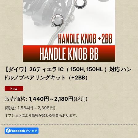
【ダイワ】26ティエラ IC（ 150H, 150HL ）対応 ハン
ドルノブベアリングキット（+2BB）
販売価格
:
1,440
円
～2,180
円
(税別)
(
税込
:
1,584
円
～2,398
円
)
オプションにより価格が変わる場合もあります。
Facebookでシェア