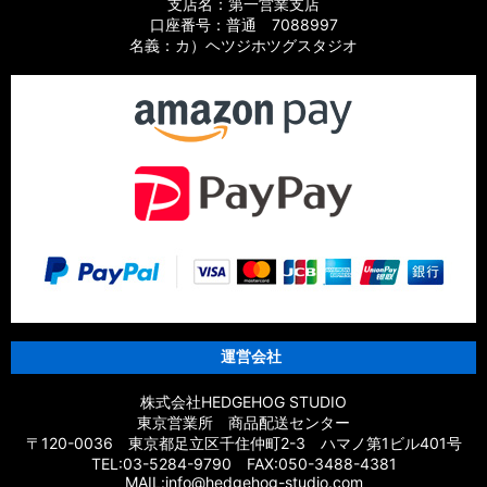
支店名：第一営業支店
口座番号：普通 7088997
名義：カ）ヘツジホツグスタジオ
運営会社
株式会社HEDGEHOG STUDIO
東京営業所 商品配送センター
〒120-0036 東京都足立区千住仲町2-3 ハマノ第1ビル401号
TEL:03-5284-9790 FAX:050-3488-4381
MAIL:info@hedgehog-studio.com