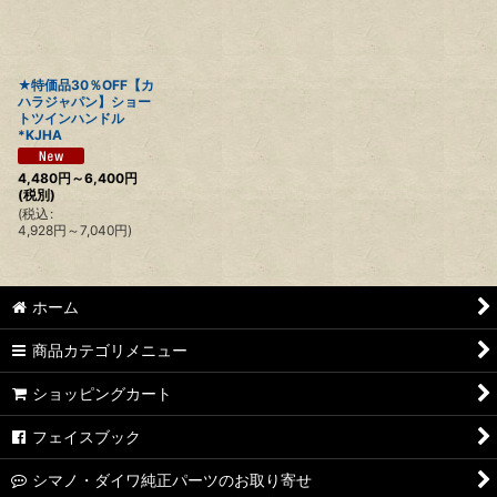
★特価品30％OFF【カ
ハラジャパン】ショー
トツインハンドル
*KJHA
4,480
円
～6,400
円
(税別)
(
税込
:
4,928
円
～7,040
円
)
ホーム
商品カテゴリメニュー
ショッピングカート
フェイスブック
シマノ・ダイワ純正パーツのお取り寄せ