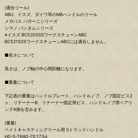
(適合リール)
ABU、イスズ、ダイワ等のM8ハンドルのリール
メガバス パガーニシリーズ
シマノ バンタムシリーズ
※イスズ BC520SSSワークスチューンABC
BC521SSSワークスチューンABCには適合しません。
■長さについて
長さは、ノブ軸の中心間距離になります。
■重量について
下記表の重量はハンドルプレート、ハンドルノブ、ノブ固定ビス2
ヶ、リテーナーB、リテーナー固定用ビス、ハンドルノブ用ベアリ
ング4個を含みます。
(重量)
ベイトキャスティングリール用 Sトラッドハンドル
HD-S-TRAD-70:17.5g