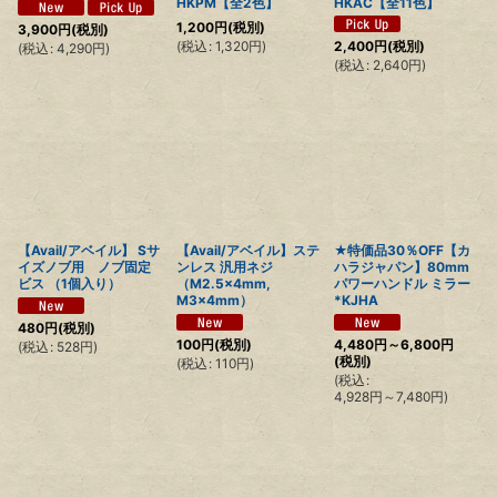
HKPM【全2色】
HKAC【全11色】
1,200
円
(税別)
3,900
円
(税別)
(
税込
:
1,320
円
)
2,400
円
(税別)
(
税込
:
4,290
円
)
(
税込
:
2,640
円
)
【Avail/アベイル】 Sサ
【Avail/アベイル】ステ
★特価品30％OFF【カ
イズノブ用 ノブ固定
ンレス 汎用ネジ
ハラジャパン】80mm
ビス （1個入り）
（M2.5×4mm,
パワーハンドル ミラー
M3×4mm）
*KJHA
480
円
(税別)
100
円
(税別)
4,480
円
～6,800
円
(
税込
:
528
円
)
(税別)
(
税込
:
110
円
)
(
税込
:
4,928
円
～7,480
円
)