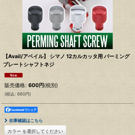
【Avail/アベイル】 シマノ 12カルカッタ用 パーミング
プレートシャフトネジ
販売価格
:
600
円
(税別)
(
税込
:
660
円
)
Facebookでシェア
在庫確認はこちら
カラー
を選択してください