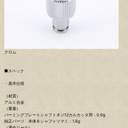
クロム
■スペック
・基本仕様
（材質）
アルミ合金
（重量）
パーミングプレートシャフトネジ12カルカッタ用：0.6g
純正パーツ 本体Ｂシャフトツマミ：1.8g
（適合リール）