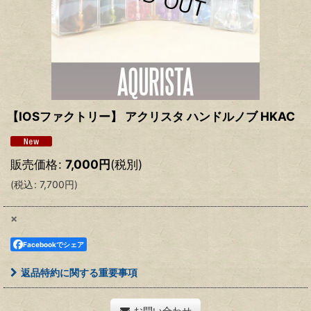
【IOSファクトリー】 アクリスタ ハンドルノブ HKAC
販売価格
:
7,000
円
(税別)
(
税込
:
7,700
円
)
×
Facebookでシェア
返品特約に関する重要事項
お問い合わせ