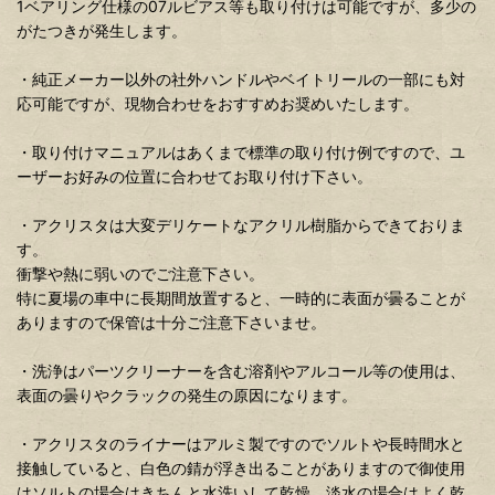
1ベアリング仕様の07ルビアス等も取り付けは可能ですが、多少の
がたつきが発生します。
・純正メーカー以外の社外ハンドルやベイトリールの一部にも対
応可能ですが、現物合わせをおすすめお奨めいたします。
・取り付けマニュアルはあくまで標準の取り付け例ですので、ユ
ーザーお好みの位置に合わせてお取り付け下さい。
・アクリスタは大変デリケートなアクリル樹脂からできておりま
す。
衝撃や熱に弱いのでご注意下さい。
特に夏場の車中に長期間放置すると、一時的に表面が曇ることが
ありますので保管は十分ご注意下さいませ。
・洗浄はパーツクリーナーを含む溶剤やアルコール等の使用は、
表面の曇りやクラックの発生の原因になります。
・アクリスタのライナーはアルミ製ですのでソルトや長時間水と
接触していると、白色の錆が浮き出ることがありますので御使用
はソルトの場合はきちんと水洗いして乾燥、淡水の場合はよく乾