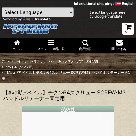
International shipping:
English
Select language here!
by Google translate
Powered by
Translate
カート
ホーム
メニュー・商品一覧
商品検索
問い合わせ
>
ホーム
ベイトリール オフセットハンドル （シマノ・アブ・ダイワ用）
>
アベイル（シマノ用）
>
【Avail/アベイル】チタン64スクリュー SCREW-M3 ハンドルリテーナー固定
用
【Avail/アベイル】チタン64スクリュー SCREW-M3
ハンドルリテーナー固定用