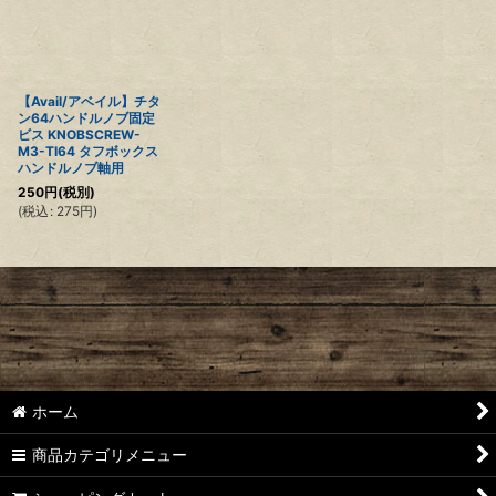
【Avail/アベイル】チタ
ン64ハンドルノブ固定
ビス KNOBSCREW-
M3-TI64 タフボックス
ハンドルノブ軸用
250
円
(税別)
(
税込
:
275
円
)
ホーム
商品カテゴリメニュー