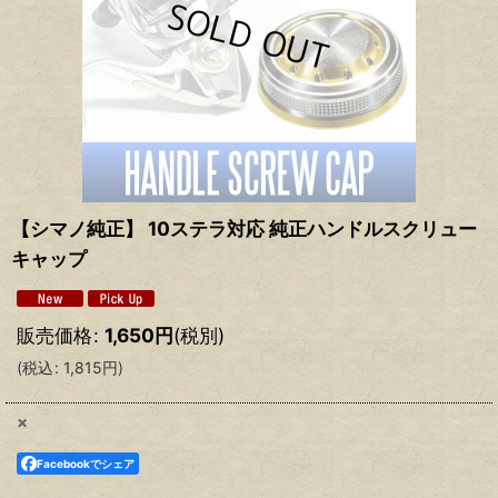
【シマノ純正】 10ステラ対応 純正ハンドルスクリュー
キャップ
販売価格
:
1,650
円
(税別)
(
税込
:
1,815
円
)
×
Facebookでシェア