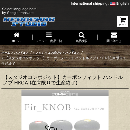
International shipping:
English
Select language here!
by Google translate
カート
ホーム
メニュー・商品一覧
商品検索
問い合わせ
>
>
ホーム
ハンドルノブ
スタジオコンポジット ハンドルノブ
>
【スタジオコンポジット】カーボンフィット ハンドルノブ HKCA (在庫限りで
生産終了)
【スタジオコンポジット】カーボンフィット ハンドル
ノブ HKCA (在庫限りで生産終了)