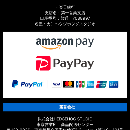
・楽天銀行
支店名：第一営業支店
口座番号：普通 7088997
名義：カ）ヘツジホツグスタジオ
運営会社
株式会社HEDGEHOG STUDIO
東京営業所 商品配送センター
〒120-0036 東京都足立区千住仲町2-3 ハマノ第1ビル401号