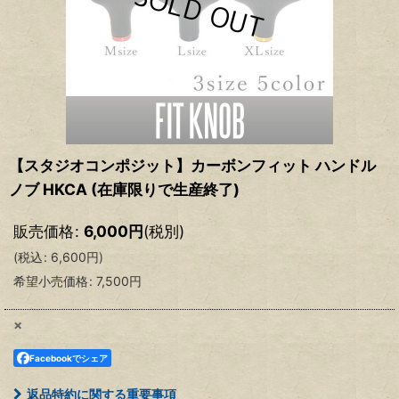
【スタジオコンポジット】カーボンフィット ハンドル
ノブ HKCA (在庫限りで生産終了)
販売価格
:
6,000
円
(税別)
(
税込
:
6,600
円
)
希望小売価格
:
7,500
円
×
Facebookでシェア
返品特約に関する重要事項