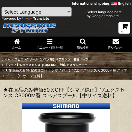
International shipping:
English
Select language here!
by Google translate
Powered by
Translate
カート
ホーム
メニュー・商品一覧
商品検索
問い合わせ
>
ホーム
スピニングリール（シマノ用）ベアリング・各種パーツ
>
【シマノ】17エクスセンス［EXSENCE］対応 カスタムパーツ
>
★在庫品のみ特価50％OFF【シマノ純正】17エクスセンス C3000M番 スペア
スプール【中サイズ送料】
★在庫品のみ特価50％OFF【シマノ純正】17エクスセ
ンス C3000M番 スペアスプール【中サイズ送料】