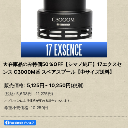
★在庫品のみ特価50％OFF【シマノ純正】17エクスセ
ンス C3000M番 スペアスプール【中サイズ送料】
販売価格
:
5,125
円
～10,250
円
(税別)
(
税込
:
5,638
円
～11,275
円
)
オプションにより価格が変わる場合もあります。
希望小売価格
:
10,250
円
Facebookでシェア