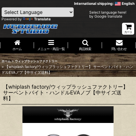
International shipping:
English
Select language here!
by Google translate
Powered by
Translate
カート
ホーム
メニュー・商品一覧
商品検索
問い合わせ
>
ホーム
ウィップラッシュファクトリー
>
【whiplash factory/ウィップラッシュファクトリー】 サーペントバイト・ハン
ドルEVAノブ【中サイズ送料】
【whiplash factory/ウィップラッシュファクトリー】
サーペントバイト・ハンドルEVAノブ【中サイズ送
料】