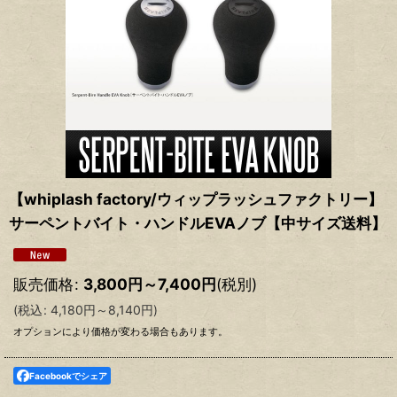
【whiplash factory/ウィップラッシュファクトリー】
サーペントバイト・ハンドルEVAノブ【中サイズ送料】
販売価格
:
3,800
円
～7,400
円
(税別)
(
税込
:
4,180
円
～8,140
円
)
オプションにより価格が変わる場合もあります。
Facebookでシェア