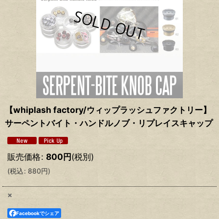
【whiplash factory/ウィップラッシュファクトリー】
サーペントバイト・ハンドルノブ・リプレイスキャップ
販売価格
:
800
円
(税別)
(
税込
:
880
円
)
×
Facebookでシェア