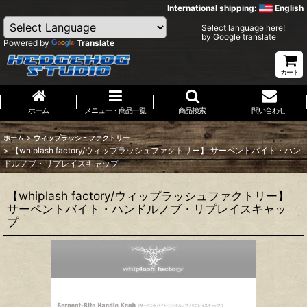
International shipping:
English
Select language here!
by Google translate
Powered by
Translate
カート
ホーム
メニュー・商品一覧
商品検索
問い合わせ
>
ホーム
ウィップラッシュファクトリー
>
【whiplash factory/ウィップラッシュファクトリー】 サーペントバイト・ハン
ドルノブ・リプレイスキャップ
【whiplash factory/ウィップラッシュファクトリー】
サーペントバイト・ハンドルノブ・リプレイスキャッ
プ