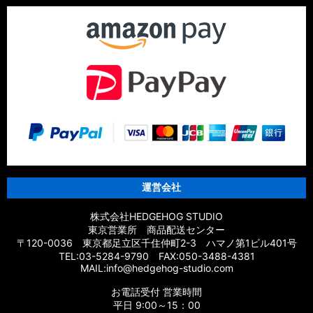
運営会社
株式会社HEDGEHOG STUDIO
東京営業所 商品配送センター
〒120-0036 東京都足立区千住仲町2-3 ハマノ第1ビル401号
TEL:03-5284-9790 FAX:050-3488-4381
MAIL:info@hedgehog-studio.com
お電話受付 営業時間
平日 9:00～15：00