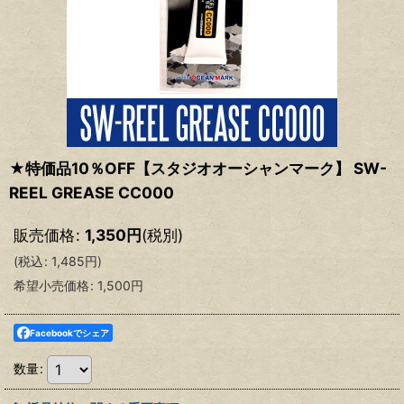
★特価品10％OFF【スタジオオーシャンマーク】 SW-
REEL GREASE CC000
販売価格
:
1,350
円
(税別)
(
税込
:
1,485
円
)
希望小売価格
:
1,500
円
Facebookでシェア
数量
: