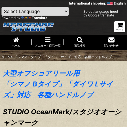
International shipping:
English
Select language here!
by Google translate
Powered by
Translate
カート
ホーム
メニュー・商品一覧
商品検索
問い合わせ
>
「シマノ Bタイプ」「ダイワ Lサイズ」対応 各種ハンドルノブ
ホーム
大型オフショアリール用
「シマノ Bタイプ」「ダイワ Lサイ
ズ」対応 各種ハンドルノブ
STUDIO OceanMark/スタジオオーシ
ャンマーク