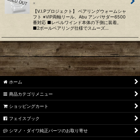
×
【V.I.Pプロジェクト】 ベアリングウォームシャ
フト ※VIP両軸リール、Abu アンバサダー6500
番対応 ■レベルワインド本体の下側に装着。
■2ボールベアリング仕様でスムーズ…
ホーム
商品カテゴリメニュー
ショッピングカート
フェイスブック
シマノ・ダイワ純正パーツのお取り寄せ