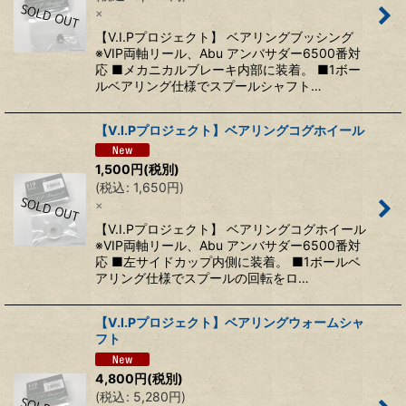
×
絞り込む
【V.I.Pプロジェクト】 ベアリングブッシング
※VIP両軸リール、Abu アンバサダー6500番対
応 ■メカニカルブレーキ内部に装着。 ■1ボー
ルベアリング仕様でスプールシャフト…
【V.I.Pプロジェクト】ベアリングコグホイール
1,500
円
(税別)
(
税込
:
1,650
円
)
×
【V.I.Pプロジェクト】 ベアリングコグホイール
※VIP両軸リール、Abu アンバサダー6500番対
応 ■左サイドカップ内側に装着。 ■1ボールベ
アリング仕様でスプールの回転をロ…
【V.I.Pプロジェクト】ベアリングウォームシャ
フト
4,800
円
(税別)
(
税込
:
5,280
円
)