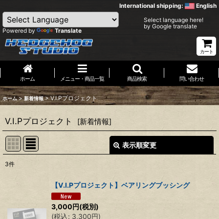
International shipping:
English
Select language here!
by Google translate
Powered by
Translate
カート
ホーム
メニュー・商品一覧
商品検索
問い合わせ
>
>
V.I.Pプロジェクト
ホーム
新着情報
V.I.Pプロジェクト
[
新着情報
]
表示順変更
閉じる
3
件
表示数
:
【V.I.Pプロジェクト】ベアリングブッシング
並び順
:
3,000
円
(税別)
(
税込
:
3,300
円
)