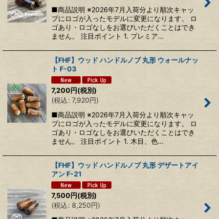
■商品説明 ※2026年7月入荷分より順次キャッ
プにロゴが入ったモデルに変更になります。 ロ
ゴあり・ロゴなしをお選びいただくことはでき
ません。 注目ポイント 1. プレミア…
【FHF】ウッド ハンドルノブ 丸形 ウォールナッ
ト F-03
7,200
円
(税別)
(
税込
:
7,920
円
)
■商品説明 ※2026年7月入荷分より順次キャッ
プにロゴが入ったモデルに変更になります。 ロ
ゴあり・ロゴなしをお選びいただくことはでき
ません。 注目ポイント 1. 木目、色…
【FHF】ウッド ハンドルノブ 丸形 デザートアイ
アン F-21
7,500
円
(税別)
(
税込
:
8,250
円
)