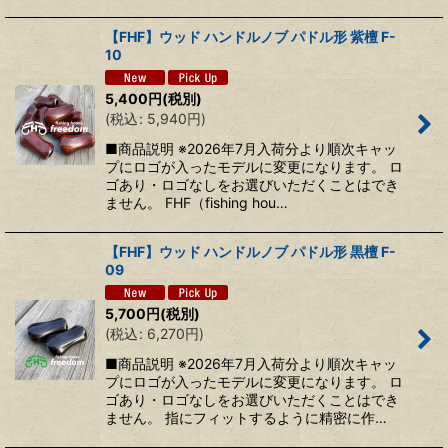
【FHF】ウッド ハンドルノブ パドル形 紫檀 F-
10
5,400
円
(税別)
(
税込
:
5,940
円
)
■商品説明 ※2026年7月入荷分より順次キャッ
プにロゴが入ったモデルに変更になります。 ロ
ゴあり・ロゴなしをお選びいただくことはでき
ません。 FHF（fishing hou…
【FHF】ウッド ハンドルノブ パドル形 黒檀 F-
09
5,700
円
(税別)
(
税込
:
6,270
円
)
■商品説明 ※2026年7月入荷分より順次キャッ
プにロゴが入ったモデルに変更になります。 ロ
ゴあり・ロゴなしをお選びいただくことはでき
ません。 指にフィットするように精密に作…