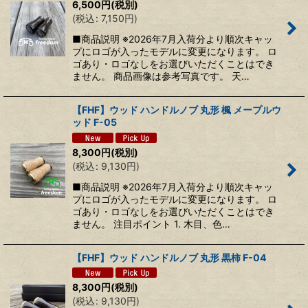
6,500
円
(税別)
(
税込
:
7,150
円
)
■商品説明 ※2026年7月入荷分より順次キャッ
プにロゴが入ったモデルに変更になります。 ロ
ゴあり・ロゴなしをお選びいただくことはでき
ません。 商品画像は参考写真です。 天…
【FHF】ウッド ハンドルノブ 丸形 楓 メープルウ
ッド F-05
8,300
円
(税別)
(
税込
:
9,130
円
)
■商品説明 ※2026年7月入荷分より順次キャッ
プにロゴが入ったモデルに変更になります。 ロ
ゴあり・ロゴなしをお選びいただくことはでき
ません。 注目ポイント 1. 木目、色…
【FHF】ウッド ハンドルノブ 丸形 黒柿 F-04
8,300
円
(税別)
(
税込
:
9,130
円
)