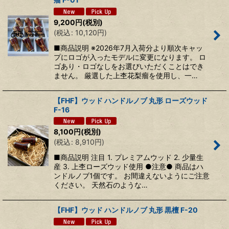
9,200
円
(税別)
(
税込
:
10,120
円
)
■商品説明 ※2026年7月入荷分より順次キャッ
プにロゴが入ったモデルに変更になります。 ロ
ゴあり・ロゴなしをお選びいただくことはでき
ません。 厳選した上杢花梨瘤を使用し、一…
【FHF】ウッド ハンドルノブ 丸形 ローズウッド
F-16
8,100
円
(税別)
(
税込
:
8,910
円
)
■商品説明 注目 1. プレミアムウッド 2. 少量生
産 3. 上杢ローズウッド使用 ●注意● 商品はハ
ンドルノブ1個です。 お間違えないようにご注意
ください。 天然石のような…
【FHF】ウッド ハンドルノブ 丸形 黒檀 F-20