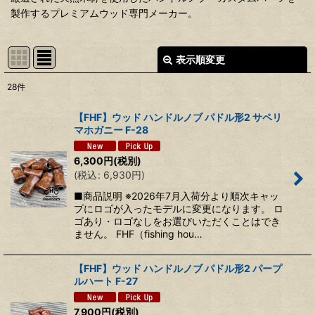
製作するプレミアムウッド専門メーカー。
表示順変更
閉じる
28
件
表示数
:
【FHF】ウッド ハンドルノブ パドル形2 サペリ
マホガニー F-28
並び順
:
6,300
円
(税別)
(
税込
:
6,930
円
)
絞り込む
■商品説明 ※2026年7月入荷分より順次キャッ
プにロゴが入ったモデルに変更になります。 ロ
ゴあり・ロゴなしをお選びいただくことはでき
ません。 FHF（fishing hou…
【FHF】ウッド ハンドルノブ パドル形2 パープ
ルハート F-27
7,900
円
(税別)