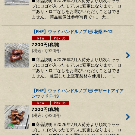
■商品説明 ※2026年7月入荷分より順次キャッ
プにロゴが入ったモデルに変更になります。 ロ
ゴあり・ロゴなしをお選びいただくことはでき
ません。 商品画像は参考写真です。 天…
【FHF】ウッド ハンドルノブ I形 花梨 F-12
7,200
円
(税別)
(
税込
:
7,920
円
)
■商品説明 ※2026年7月入荷分より順次キャッ
プにロゴが入ったモデルに変更になります。 ロ
ゴあり・ロゴなしをお選びいただくことはでき
ません。 厳選した上杢花梨材を使用し、一…
【FHF】ウッド ハンドルノブ I形 デザートアイア
ンウッド F-13
7,200
円
(税別)
(
税込
:
7,920
円
)
■商品説明 ※2026年7月入荷分より順次キャッ
プにロゴが入ったモデルに変更になります。 ロ