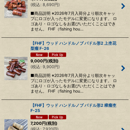
(
税込
:
8,690
円
)
■商品説明 ※2026年7月入荷分より順次キャッ
プにロゴが入ったモデルに変更になります。 ロ
ゴあり・ロゴなしをお選びいただくことはでき
ません。 FHF（fishing hou…
【FHF】ウッド ハンドルノブ パドル形2 上杢花
梨瘤 F-26
9,000
円
(税別)
(
税込
:
9,900
円
)
■商品説明 ※2026年7月入荷分より順次キャッ
プにロゴが入ったモデルに変更になります。 ロ
ゴあり・ロゴなしをお選びいただくことはでき
ません。 FHF（fishing hou…
【FHF】ウッド ハンドルノブ パドル形2 樟瘤杢
F-25
7,200
円
(税別)
(
税込
:
7,920
円
)