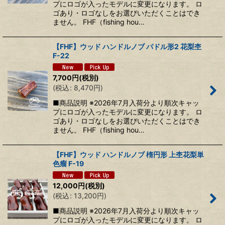
プにロゴが入ったモデルに変更になります。 ロ
ゴあり・ロゴなしをお選びいただくことはでき
ません。 FHF（fishing hou…
【FHF】ウッド ハンドルノブ パドル形2 花梨杢
F-22
7,700
円
(税別)
(
税込
:
8,470
円
)
■商品説明 ※2026年7月入荷分より順次キャッ
プにロゴが入ったモデルに変更になります。 ロ
ゴあり・ロゴなしをお選びいただくことはでき
ません。 FHF（fishing hou…
【FHF】ウッド ハンドルノブ 楕円形 上杢花梨単
色瘤 F-19
12,000
円
(税別)
(
税込
:
13,200
円
)
■商品説明 ※2026年7月入荷分より順次キャッ
プにロゴが入ったモデルに変更になります。 ロ