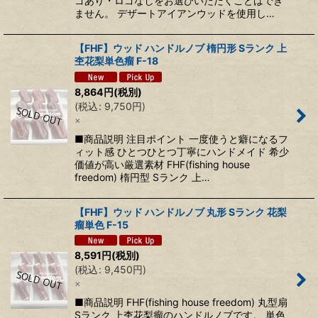
ゴあり・ロゴなしをお選びいただくことはでき
ません。 デザートアイアンウッドを使用し…
【FHF】ウッド ハンドルノブ 楕円形 Sランク 上
杢花梨単色瘤 F-18
8,864
円
(税別)
(
税込
:
9,750
円
)
×
■商品説明 注目ポイント 一度使うと癖になるフ
ィット感 ひとつひとつ丁寧にハンドメイド 希少
価値が高い厳選素材 FHF(fishing house
freedom) 楕円型 Sランク 上…
【FHF】ウッド ハンドルノブ 丸形 Sランク 花梨
瘤単色 F-15
8,591
円
(税別)
(
税込
:
9,450
円
)
×
■商品説明 FHF(fishing house freedom) 丸型扇
Sランク 上杢花梨瘤のハンドルノブです。 単色