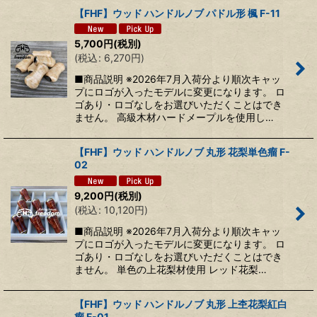
【FHF】ウッド ハンドルノブ パドル形 楓 F-11
5,700
円
(税別)
(
税込
:
6,270
円
)
■商品説明 ※2026年7月入荷分より順次キャッ
プにロゴが入ったモデルに変更になります。 ロ
ゴあり・ロゴなしをお選びいただくことはでき
ません。 高級木材ハードメープルを使用し…
【FHF】ウッド ハンドルノブ 丸形 花梨単色瘤 F-
02
9,200
円
(税別)
(
税込
:
10,120
円
)
■商品説明 ※2026年7月入荷分より順次キャッ
プにロゴが入ったモデルに変更になります。 ロ
ゴあり・ロゴなしをお選びいただくことはでき
ません。 単色の上花梨材使用 レッド花梨…
【FHF】ウッド ハンドルノブ 丸形 上杢花梨紅白
瘤 F-01