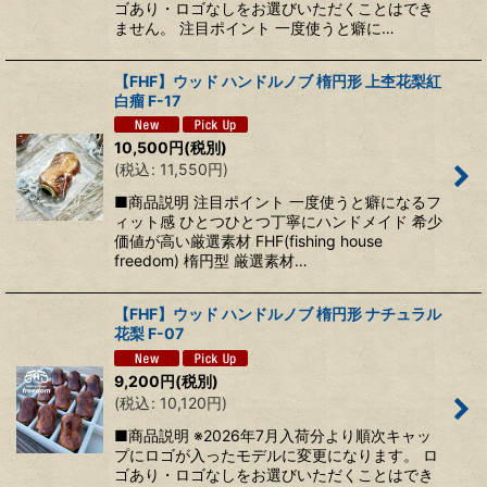
ゴあり・ロゴなしをお選びいただくことはでき
ません。 注目ポイント 一度使うと癖に…
【FHF】ウッド ハンドルノブ 楕円形 上杢花梨紅
白瘤 F-17
10,500
円
(税別)
(
税込
:
11,550
円
)
■商品説明 注目ポイント 一度使うと癖になるフ
ィット感 ひとつひとつ丁寧にハンドメイド 希少
価値が高い厳選素材 FHF(fishing house
freedom) 楕円型 厳選素材…
【FHF】ウッド ハンドルノブ 楕円形 ナチュラル
花梨 F-07
9,200
円
(税別)
(
税込
:
10,120
円
)
■商品説明 ※2026年7月入荷分より順次キャッ
プにロゴが入ったモデルに変更になります。 ロ
ゴあり・ロゴなしをお選びいただくことはでき