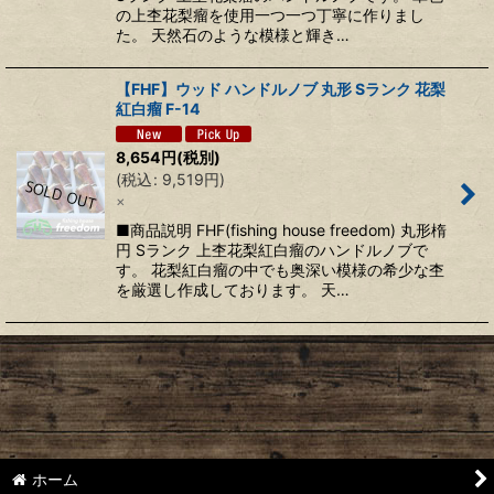
の上杢花梨瘤を使用一つ一つ丁寧に作りまし
た。 天然石のような模様と輝き…
【FHF】ウッド ハンドルノブ 丸形 Sランク 花梨
紅白瘤 F-14
8,654
円
(税別)
(
税込
:
9,519
円
)
×
■商品説明 FHF(fishing house freedom) 丸形楕
円 Sランク 上杢花梨紅白瘤のハンドルノブで
す。 花梨紅白瘤の中でも奥深い模様の希少な杢
を厳選し作成しております。 天…
ホーム