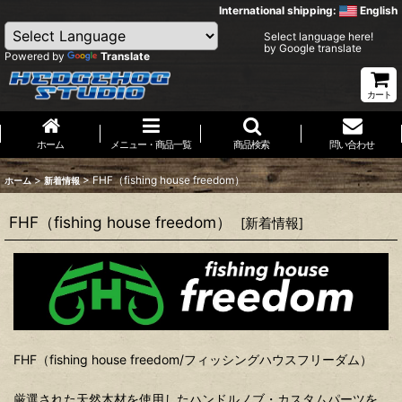
International shipping:
English
Select language here!
by Google translate
Powered by
Translate
カート
ホーム
メニュー・商品一覧
商品検索
問い合わせ
>
>
FHF（fishing house freedom）
ホーム
新着情報
FHF（fishing house freedom）
[
新着情報
]
FHF（fishing house freedom/フィッシングハウスフリーダム）
厳選された天然木材を使用したハンドルノブ・カスタムパーツを