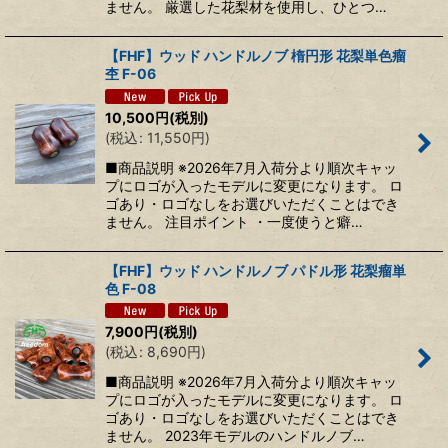
ません。 厳選した花梨材を使用し、ひとつ…
【FHF】ウッド ハンドルノブ 楕円形 花梨単色瘤
杢 F-06
10,500
円
(税別)
(
税込
:
11,550
円
)
■商品説明 ※2026年7月入荷分より順次キャッ
プにロゴが入ったモデルに変更になります。 ロ
ゴあり・ロゴなしをお選びいただくことはでき
ません。 注目ポイント ・一度使うと癖…
【FHF】ウッド ハンドルノブ パドル形 花梨瘤単
色 F-08
7,900
円
(税別)
(
税込
:
8,690
円
)
■商品説明 ※2026年7月入荷分より順次キャッ
プにロゴが入ったモデルに変更になります。 ロ
ゴあり・ロゴなしをお選びいただくことはでき
ません。 2023年モデルのハンドルノブ…