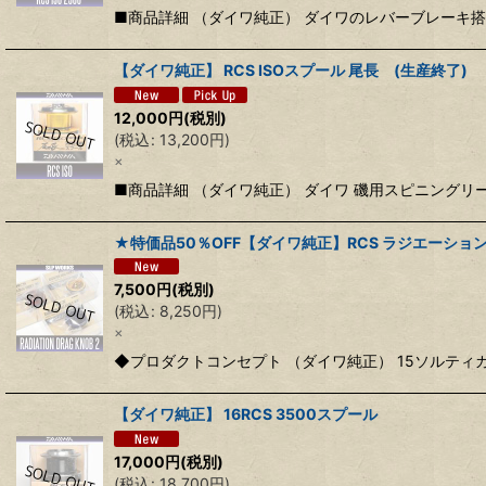
■商品詳細 （ダイワ純正） ダイワのレバーブレーキ
【ダイワ純正】 RCS ISOスプール 尾長 (生産終了)
12,000
円
(税別)
(
税込
:
13,200
円
)
×
■商品詳細 （ダイワ純正） ダイワ 磯用スピニングリー
★特価品50％OFF【ダイワ純正】RCS ラジエーシ
7,500
円
(税別)
(
税込
:
8,250
円
)
×
◆プロダクトコンセプト （ダイワ純正） 15ソルティ
【ダイワ純正】 16RCS 3500スプール
17,000
円
(税別)
(
税込
:
18,700
円
)