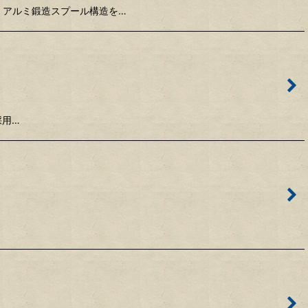
 アルミ鍛造スプール構造を…
採用…