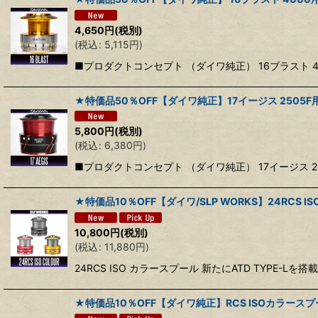
4,650
円
(税別)
(
税込
:
5,115
円
)
■プロダクトコンセプト （ダイワ純正） 16ブラスト 
★特価品50％OFF【ダイワ純正】17イージス 2505
5,800
円
(税別)
(
税込
:
6,380
円
)
■プロダクトコンセプト （ダイワ純正） 17イージス 2
★特価品10％OFF【ダイワ/SLP WORKS】24RCS I
10,800
円
(税別)
(
税込
:
11,880
円
)
24RCS ISO カラースプール 新たにATD TYPE-
★特価品10％OFF【ダイワ純正】RCS ISOカラー