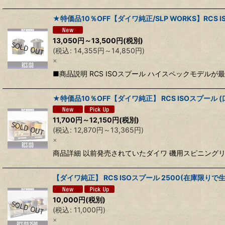
★特価品10％OFF【ダイワ純正/SLP WORKS】RCS 
13,050
円
～13,500
円
(税別)
(
税込
:
14,355
円
～14,850
円
)
×
■商品説明 RCS ISOスプール ハイスペックモデル
★特価品10％OFF【ダイワ純正】 RCS ISOスプール 
11,700
円
～12,150
円
(税別)
(
税込
:
12,870
円
～13,365
円
)
×
商品詳細 以前発売されていたダイワ 磯用スピニングリ
【ダイワ純正】 RCS ISOスプール 2500(在庫限りで
10,000
円
(税別)
(
税込
:
11,000
円
)
×