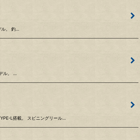
デル。 釣…
デル。 …
TYPE-L搭載。 スピニングリール…