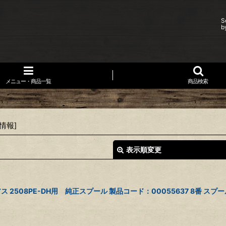
S
b
メニュー・商品一覧
商品検索
情報
]
表示順変更
508PE-DH用 純正スプール 製品コード：00055637 8番 スプー