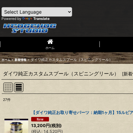
Powered by
Translate
ホーム
>
>
ダイワ純正カスタムスプール（スピニングリール）
ホーム
新着情報
ダイワ純正カスタムスプール（スピニングリール）
[
新着
27
件
サブカテゴリ
:
【ダイワ純正お取り寄せパーツ：納期1ヶ月】15ルビアス 2
表示数
:
13,200
円
(税別)
(
税込
:
14,520
円
)