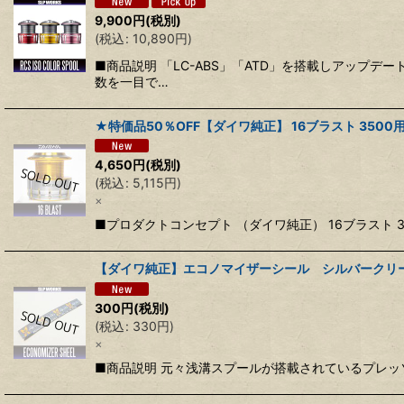
9,900
円
(税別)
(
税込
:
10,890
円
)
■商品説明 「LC-ABS」「ATD」を搭載しアップ
数を一目で…
★特価品50％OFF【ダイワ純正】 16ブラスト 350
4,650
円
(税別)
(
税込
:
5,115
円
)
×
■プロダクトコンセプト （ダイワ純正） 16ブラスト 
【ダイワ純正】エコノマイザーシール シルバークリー
300
円
(税別)
(
税込
:
330
円
)
×
■商品説明 元々浅溝スプールが搭載されているプレ