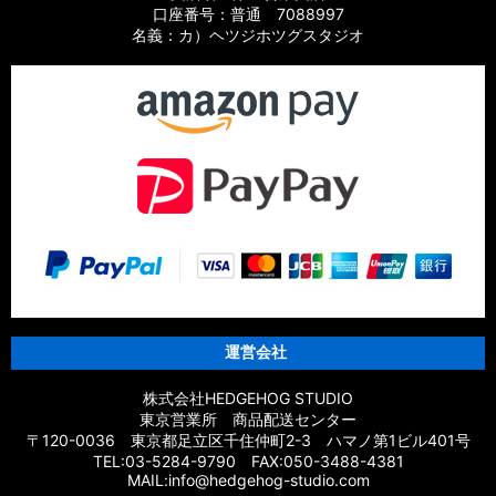
口座番号：普通 7088997
名義：カ）ヘツジホツグスタジオ
運営会社
株式会社HEDGEHOG STUDIO
東京営業所 商品配送センター
〒120-0036 東京都足立区千住仲町2-3 ハマノ第1ビル401号
TEL:03-5284-9790 FAX:050-3488-4381
MAIL:info@hedgehog-studio.com