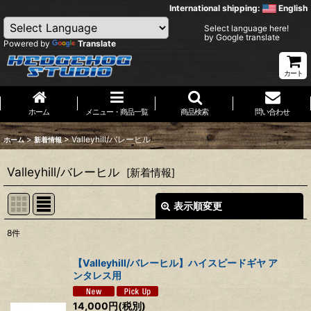
International shipping:
English
Select language here!
by Google translate
Powered by
Translate
カート
ホーム
メニュー・商品一覧
商品検索
問い合わせ
>
>
Valleyhill/バレーヒル
ホーム
新着情報
Valleyhill/バレーヒル
[
新着情報
]
表示順変更
閉じる
8
件
表示数
:
【Valleyhill/バレーヒル】ハイスピードギヤ ア
ンタレス用
並び順
:
14,000
円
(税別)