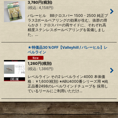
3,780
円
(税別)
(
税込
:
4,158
円
)
バレーヒル BBクロスバー 1500・2500 純正プ
ラス2ボールベアリングの効果が生む、抜群の滑
らかさ！ クロスバーの両サイドに、それぞれ高
精度ステンレスボールベアリングを装備しまし
た。…
★特価品30％OFF【Valleyhill / バレーヒル】レ
ベルライン
1,260
円
(税別)
(
税込
:
1,386
円
)
レベルライン その2 レベルライン4000 本体価
格：￥1,600(税別) ※ABU4000番シリーズ用 ※純
正品番2498のレベルワインドチューブを 採用し
ているリールにご利用いただけ…