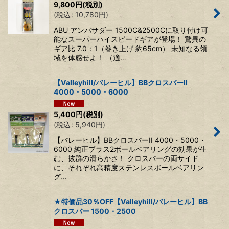
9,800
円
(税別)
(
税込
:
10,780
円
)
ABU アンバサダー 1500C&2500Cに取り付け可
能なスーパーハイスピードギアが登場！ 驚異の
ギア比 7.0：1（巻き上げ 約65cm） 未知なる領
域を体感せよ！ （適…
【Valleyhill/バレーヒル】BBクロスバーII
4000・5000・6000
5,400
円
(税別)
(
税込
:
5,940
円
)
【バレーヒル】BBクロスバーII 4000・5000・
6000 純正プラス2ボールベアリングの効果が生
む、抜群の滑らかさ！ クロスバーの両サイド
に、それぞれ高精度ステンレスボールベアリン
グ…
★特価品30％OFF【Valleyhill/バレーヒル】BB
クロスバー 1500・2500