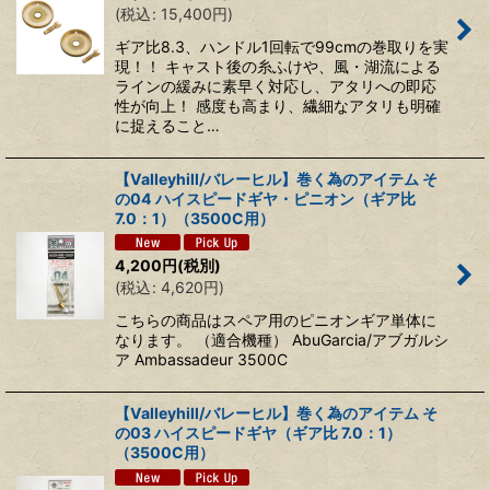
(
税込
:
15,400
円
)
絞り込む
ギア比8.3、ハンドル1回転で99cmの巻取りを実
現！！ キャスト後の糸ふけや、風・湖流による
ラインの緩みに素早く対応し、アタリへの即応
性が向上！ 感度も高まり、繊細なアタリも明確
に捉えること…
【Valleyhill/バレーヒル】巻く為のアイテム そ
の04 ハイスピードギヤ・ピニオン（ギア比
7.0：1）（3500C用）
4,200
円
(税別)
(
税込
:
4,620
円
)
こちらの商品はスペア用のピニオンギア単体に
なります。 （適合機種） AbuGarcia/アブガルシ
ア Ambassadeur 3500C
【Valleyhill/バレーヒル】巻く為のアイテム そ
の03 ハイスピードギヤ（ギア比 7.0：1）
（3500C用）