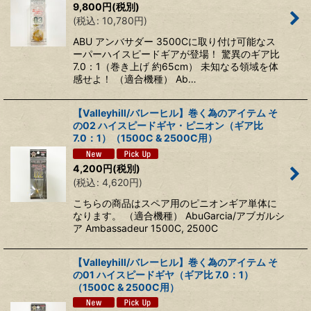
9,800
円
(税別)
(
税込
:
10,780
円
)
ABU アンバサダー 3500Cに取り付け可能なス
ーパーハイスピードギアが登場！ 驚異のギア比
7.0：1（巻き上げ 約65cm） 未知なる領域を体
感せよ！ （適合機種） Ab…
【Valleyhill/バレーヒル】巻く為のアイテム そ
の02 ハイスピードギヤ・ピニオン（ギア比
7.0：1）（1500C & 2500C用）
4,200
円
(税別)
(
税込
:
4,620
円
)
こちらの商品はスペア用のピニオンギア単体に
なります。 （適合機種） AbuGarcia/アブガルシ
ア Ambassadeur 1500C, 2500C
【Valleyhill/バレーヒル】巻く為のアイテム そ
の01 ハイスピードギヤ（ギア比 7.0：1）
（1500C & 2500C用）