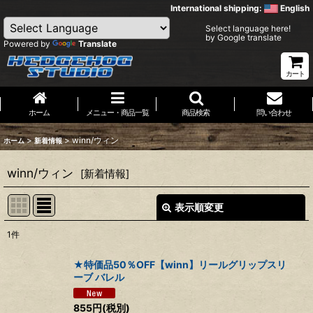
International shipping:
English
Select language here!
by Google translate
Powered by
Translate
カート
ホーム
メニュー・商品一覧
商品検索
問い合わせ
>
>
winn/ウィン
ホーム
新着情報
winn/ウィン
[
新着情報
]
表示順変更
閉じる
1
件
表示数
:
★特価品50％OFF【winn】リールグリップスリ
ーブ バレル
並び順
:
855
円
(税別)