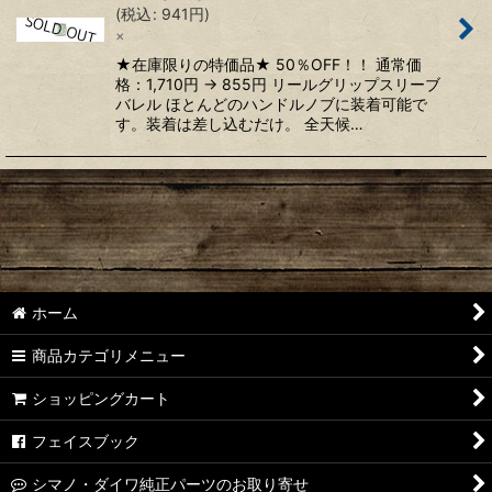
(
税込
:
941
円
)
絞り込む
×
★在庫限りの特価品★ 50％OFF！！ 通常価
格：1,710円 → 855円 リールグリップスリーブ
バレル ほとんどのハンドルノブに装着可能で
す。装着は差し込むだけ。 全天候…
ホーム
商品カテゴリメニュー
ショッピングカート
フェイスブック
シマノ・ダイワ純正パーツのお取り寄せ