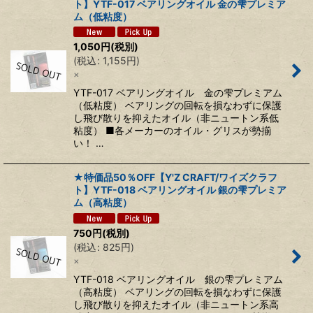
ト】YTF-017 ベアリングオイル 金の雫プレミア
ム（低粘度）
1,050
円
(税別)
(
税込
:
1,155
円
)
×
YTF-017 ベアリングオイル 金の雫プレミアム
（低粘度） ベアリングの回転を損なわずに保護
し飛び散りを抑えたオイル（非ニュートン系低
粘度） ■各メーカーのオイル・グリスが勢揃
い！ …
★特価品50％OFF【Y'Z CRAFT/ワイズクラフ
ト】YTF-018 ベアリングオイル 銀の雫プレミア
ム（高粘度）
750
円
(税別)
(
税込
:
825
円
)
×
YTF-018 ベアリングオイル 銀の雫プレミアム
（高粘度） ベアリングの回転を損なわずに保護
し飛び散りを抑えたオイル（非ニュートン系高