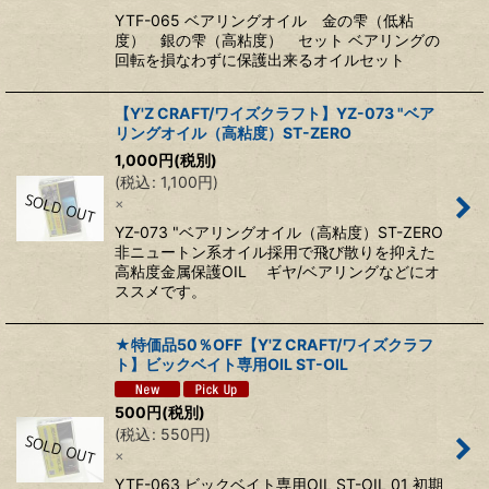
YTF-065 ベアリングオイル 金の雫（低粘
度） 銀の雫（高粘度） セット ベアリングの
回転を損なわずに保護出来るオイルセット
【Y'Z CRAFT/ワイズクラフト】YZ-073 "ベア
リングオイル（高粘度）ST-ZERO
1,000
円
(税別)
(
税込
:
1,100
円
)
×
YZ-073 "ベアリングオイル（高粘度）ST-ZERO
非ニュートン系オイル採用で飛び散りを抑えた
高粘度金属保護OIL ギヤ/ベアリングなどにオ
ススメです。
★特価品50％OFF【Y'Z CRAFT/ワイズクラフ
ト】ビックベイト専用OIL ST-OIL
500
円
(税別)
(
税込
:
550
円
)
×
YTF-063 ビックベイト専用OIL ST-OIL 01 初期