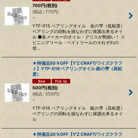
700
円
(税別)
(
税込
:
770
円
)
×
YTF-015 ベアリングオイル 金の雫（低粘度）
ベアリングの回転を損なわずに保護出来るオイ
ル ■各メーカーのオイル・グリスが勢揃い！ ス
ピニングリール・ベイトリールのそれぞれの
使…
★特価品50％OFF【Y'Z CRAFT/ワイズクラフ
ト】YTF-016 ベアリングオイル 銀の雫（高粘
度）
500
円
(税別)
(
税込
:
550
円
)
×
YTF-016 ベアリングオイル 銀の雫（高粘度）
ベアリングの回転を損なわずに保護出来るオイ
ル
★特価品30％OFF【Y'Z CRAFT/ワイズクラフ