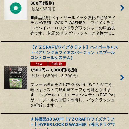
600
円
(税別)
絞り込む
(
税込
:
660
円
)
■商品説明 ベイトリールドラグ強化の必須アイ
テムHYPER LOCK D WASHER。 ワイズクラフ
トのハイパーロックドラグワッシャーの単品販
売です。 純正のドラグワッシャーと交換する…
【Y`Z CRAFT/ワイズクラフト】ハイパーキャス
トベアリング＆フィネスバージョン（スプール
コントロールシステム）
1,500
円
～3,000
円
(税別)
(
税込
:
1,650
円
～3,300
円
)
ブレーキ設定を約10%-20%下げることができ、
軽いキャストで飛距離アップが可能となりま
す。 スプールコントロールシステム（PAT.P※）
が、スプールの回転を制御し、バックラッシュ
を軽減します。…
★特価品30％OFF【Y'Z CRAFT/ワイズクラフ
ト】HYPER LOCK D WASHER（強化ドラグワ