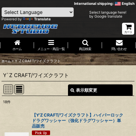
International shipping:
English
Select language here!
by Google translate
Powered by
Translate
カート
ホーム
メニュー・商品一覧
商品検索
問い合わせ
>
Y`Z CRAFT/ワイズクラフト
ホーム
Y`Z CRAFT/ワイズクラフト
表示順変更
閉じる
18
件
表示数
:
【Y'Z CRAFT/ワイズクラフト】ハイパーロック
ドラグワッシャー（強化ドラグワッシャー）単
並び順
:
品販売