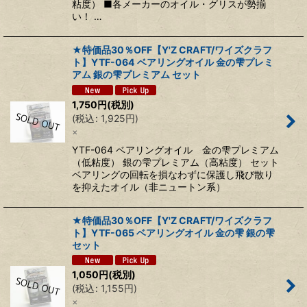
粘度） ■各メーカーのオイル・グリスが勢揃
い！ …
★特価品30％OFF【Y'Z CRAFT/ワイズクラフ
ト】YTF-064 ベアリングオイル 金の雫プレミ
アム 銀の雫プレミアム セット
1,750
円
(税別)
(
税込
:
1,925
円
)
×
YTF-064 ベアリングオイル 金の雫プレミアム
（低粘度） 銀の雫プレミアム（高粘度） セット
ベアリングの回転を損なわずに保護し飛び散り
を抑えたオイル（非ニュートン系）
★特価品30％OFF【Y'Z CRAFT/ワイズクラフ
ト】YTF-065 ベアリングオイル 金の雫 銀の雫
セット
1,050
円
(税別)
(
税込
:
1,155
円
)
×