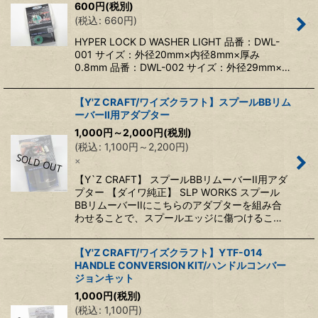
600
円
(税別)
(
税込
:
660
円
)
HYPER LOCK D WASHER LIGHT 品番：DWL-
001 サイズ：外径20mm×内径8mm×厚み
0.8mm 品番：DWL-002 サイズ：外径29mm×…
【Y'Z CRAFT/ワイズクラフト】スプールBBリム
ーバーII用アダプター
1,000
円
～2,000
円
(税別)
(
税込
:
1,100
円
～2,200
円
)
×
【Y`Z CRAFT】 スプールBBリムーバーII用アダ
プター 【ダイワ純正】 SLP WORKS スプール
BBリムーバーIIにこちらのアダプターを組み合
わせることで、スプールエッジに傷つけるこ…
【Y'Z CRAFT/ワイズクラフト】YTF-014
HANDLE CONVERSION KIT/ハンドルコンバー
ジョンキット
1,000
円
(税別)
(
税込
:
1,100
円
)