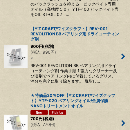
のバックラッシュを抑える ビックベイト専用
オイル（高粘度１０） YTF-100 ビックベイト専
用OIL ST-OIL 02 …
【Y'Z CRAFT/ワイズクラフト】REV-001
REVOLITION BB ベアリング用ドライコーティン
グ剤
900
円
(税別)
(
税込
:
990
円
)
×
REV-001 REVOLITION BB ベアリング用ドライ
コーティング剤 作業手順 1.強力なクリーナー及
び溶剤でベアリング内に付着しているグリス、
油分を完全に取り除きます。 脱脂し…
★特価品30％OFF【Y'Z CRAFT/ワイズクラフ
ト】YTF-020 ベアリングオイル/金属保護
NANOトリートメントオイル
700
円
(税別)
(
税込
:
770
円
)
×