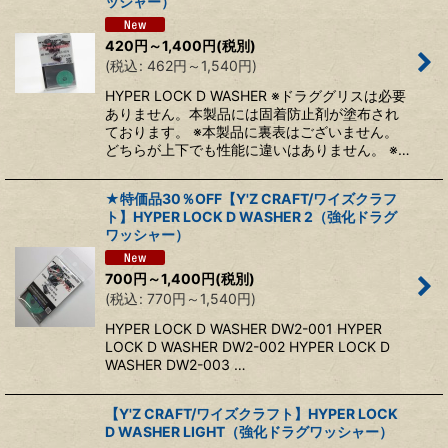
ッシャー）
420
円
～1,400
円
(税別)
(
税込
:
462
円
～1,540
円
)
HYPER LOCK D WASHER ※ドラググリスは必要
ありません。本製品には固着防止剤が塗布され
ております。 ※本製品に裏表はございません。
どちらが上下でも性能に違いはありません。 ※…
★特価品30％OFF【Y'Z CRAFT/ワイズクラフ
ト】HYPER LOCK D WASHER 2（強化ドラグ
ワッシャー）
700
円
～1,400
円
(税別)
(
税込
:
770
円
～1,540
円
)
HYPER LOCK D WASHER DW2-001 HYPER
LOCK D WASHER DW2-002 HYPER LOCK D
WASHER DW2-003 …
【Y'Z CRAFT/ワイズクラフト】HYPER LOCK
D WASHER LIGHT（強化ドラグワッシャー）