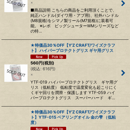
×
■商品説明 こちらの商品をご利用頂くことで、
純正ハンドル(ダイワ用・アブ用)、社外ハンドル
(M8規格)をシマノ製リール(M7規格)に装着可
能。 ※レボ ビッグシューターWMシリーズなど
の特…
★特価品30％OFF【Y'Z CRAFT/ワイズクラフ
ト】 ハイパープロテクトグリス ギヤ用グリス
560
円
(税別)
(
税込
:
616
円
)
×
YTF-019 ハイパープロテクトグリス ギヤ用グ
リス（低粘度） 低粘度で温度変化も起こりにく
くギヤ回りを潤滑・保護します YTF-059 ハイ
パープロテクトグリス スーパーハード ギ…
★特価品30％OFF【Y'Z CRAFT/ワイズクラフ
ト】YTF-015 ベアリングオイル 金の雫 （低粘
度）