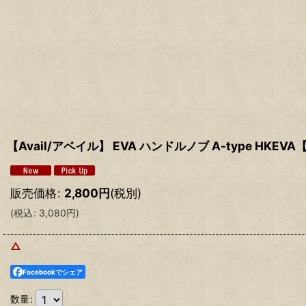
【Avail/アベイル】 EVA ハンドルノブ A-type HKE
販売価格
:
2,800
円
(税別)
(
税込
:
3,080
円
)
△
Facebookでシェア
数量
: