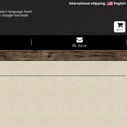
International shipping:
English
elect language here!
y Google translate
カート
問い合わせ