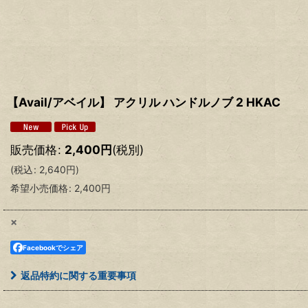
【Avail/アベイル】 アクリル ハンドルノブ 2 HKAC
販売価格
:
2,400
円
(税別)
(
税込
:
2,640
円
)
希望小売価格
:
2,400
円
×
Facebookでシェア
返品特約に関する重要事項