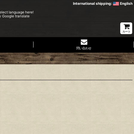
International shipping:
English
elect language here!
y Google translate
カート
問い合わせ