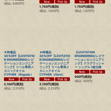
(
税込
:
8,800
円
)
1,750
円
(税別)
1,750
円
(税別)
(
税込
:
1,925
円
)
(
税込
:
1,925
円
)
★特価品
★特価品
【LEVITATION
30％OFF【LEVITATIO
30％OFF【LEVITATIO
ENGINEERING/レビテ
N ENGINEERING/レビ
N ENGINEERING/レビ
ーションエンジニアリ
テーションエンジニア
テーションエンジニア
ング】ドラグワッシャ
リング】リール専用メ
リング】リール専用メ
ー シングル 1枚仕様
カニックオイル
カニックオイル
CYPHER（Regular）
CYPHER（Hard）
500
円
(税別)
(
税込
:
550
円
)
2,100
円
(税別)
2,100
円
(税別)
(
税込
:
2,310
円
)
(
税込
:
2,310
円
)