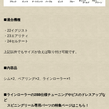
■適合機種
・22イグジスト
・23エアリティ
・24セルテート
上記以外でもサイズが合えば取り付け可能です。
■内容品
シム×2、ベアリング×2、ラインローラー×1
■ラインローラーの2BB仕様チューニングやビスのドレスアップな
ど
スピニングリール専用パーツの特集ページはこちら！