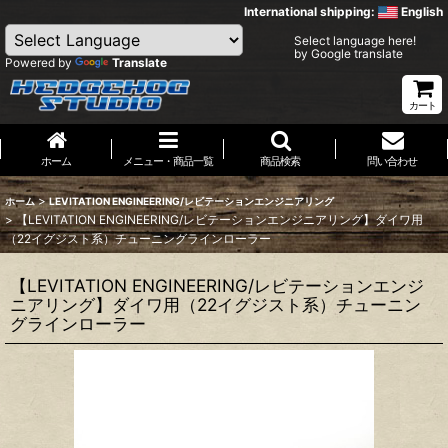
International shipping:
English
Select language here!
by Google translate
Powered by
Translate
カート
ホーム
メニュー・商品一覧
商品検索
問い合わせ
>
ホーム
LEVITATION ENGINEERING/レビテーションエンジニアリング
>
【LEVITATION ENGINEERING/レビテーションエンジニアリング】ダイワ用
（22イグジスト系）チューニングラインローラー
【LEVITATION ENGINEERING/レビテーションエンジ
ニアリング】ダイワ用（22イグジスト系）チューニン
グラインローラー