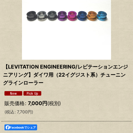
【LEVITATION ENGINEERING/レビテーションエンジ
ニアリング】ダイワ用（22イグジスト系）チューニン
グラインローラー
販売価格
:
7,000
円
(税別)
(
税込
:
7,700
円
)
Facebookでシェア