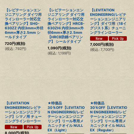
【レビテーションエン
【レビテーションエン
【LEVITATION
ジニアリング ダイワ用
ジニアリング ダイワ用
ENGINEERING/レビテ
ラインローラー対応交
ラインローラー対応交
ーションエンジニアリ
換ベアリング】SHG-
換ベアリング】HRCB-
ング】ダイワ用（18イ
630ZZ 内径3mm×外径
630ZHi 内径3mm×外
グジスト系）チューニ
6mm×厚さ2.5mm シ
径6mm×厚さ2.5mm
ングラインローラー
ールドタイプ
【HRCB防錆ベアリン
グ】 シールドタイプ
720
円
(税別)
7,000
円
(税別)
1,090
円
(税別)
(
税込
:
792
円
)
(
税込
:
7,700
円
)
(
税込
:
1,199
円
)
【LEVITATION
★特価品
★特価品
ENGINEERING/レビテ
30％OFF【LEVITATIO
30％OFF【LEVITATIO
ーションエンジニアリ
N ENGINEERING/レビ
N ENGINEERING/レビ
ング】シマノ用 チュー
テーションエンジニア
テーションエンジニア
ニングラインローラー
リング】リール専用メ
リング】リール専用メ
カニックオイル NULL
カニックオイル NULL
EX（Light）
EX（Regular）
8,000
円
(税別)