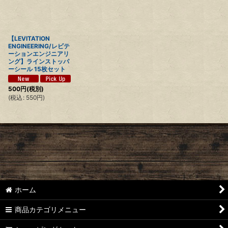
【LEVITATION
ENGINEERING/レビテ
ーションエンジニアリ
ング】ラインストッパ
ーシール 15枚セット
500
円
(税別)
(
税込
:
550
円
)
ホーム
商品カテゴリメニュー